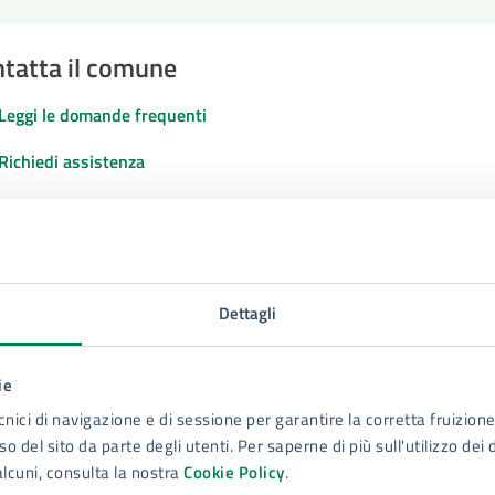
tatta il comune
Leggi le domande frequenti
Richiedi assistenza
Numero verde 800299507
Prenota appuntamento
blemi in città
Dettagli
Segnala disservizio
ie
cnici di navigazione e di sessione per garantire la corretta fruizione 
o del sito da parte degli utenti. Per saperne di più sull'utilizzo dei 
alcuni, consulta la nostra
Cookie Policy
.