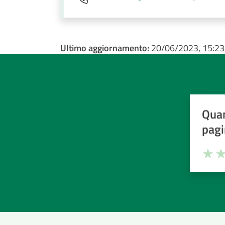
Ultimo aggiornamento:
20/06/2023, 15:23
Quan
pagi
Valuta la
Selezi
Valuta 
Val