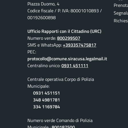
Piazza Duomo, 4
Prenot
Codice fiscale / P. IVA: 80001010893 /
Segnala
00192600898
Richies
Ufficio Rapporti con il Cittadino (URC)
Numero verde:
800299507
SMS e WhatsApp:
+393357475817
PEC:
protocollo@comune.siracusa.legalmail.it
Centralino unico:
0931 451111
Centrale operativa Corpo di Polizia
Municipale:
0931 451151
348 4981781
334 1169784
Numero verde Comando di Polizia
Municipale :
800187500