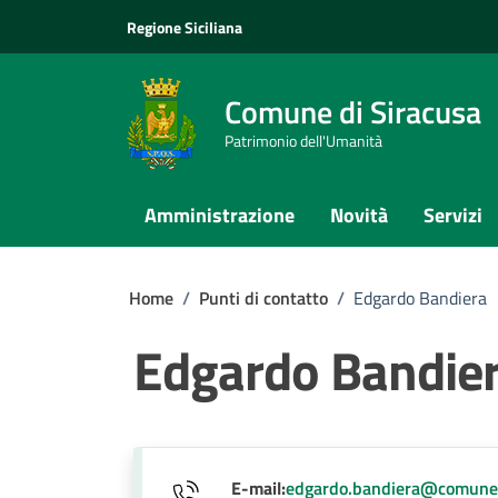
Vai ai contenuti
Vai al footer
Regione Siciliana
Comune di Siracusa
Patrimonio dell'Umanità
Amministrazione
Novità
Servizi
Home
/
Punti di contatto
/
Edgardo Bandiera
Edgardo Bandie
E-mail:
edgardo.bandiera@comune.s