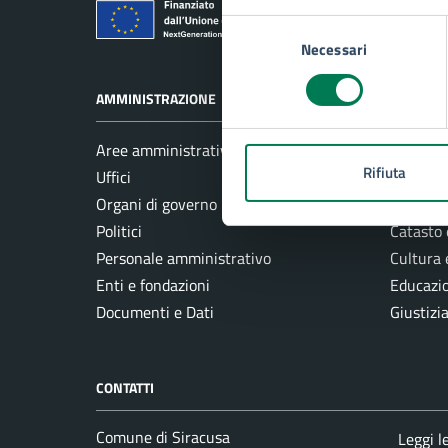
Comune di Si
Selezione
Necessari
del
consenso
AMMINISTRAZIONE
CATEGORI
Aree amministrative
Ambient
Rifiuta
Uffici
Anagrafe
Organi di governo
Autorizz
Politici
Catasto 
Personale amministrativo
Cultura 
Enti e fondazioni
Educazi
Documenti e Dati
Giustizi
CONTATTI
Comune di Siracusa
Leggi l