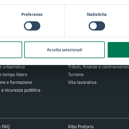
racusa
Preferenze
Statistiche
E DI SERVIZIO
e
Imprese e commercio
Accetta selezionati
 e stato civile
Mobilità e trasporti
azioni
Salute, benessere e assistenza
e urbanistica
Tributi, finanze e contravvenzi
e tempo libero
Turismo
one e formazione
Vita lavorativa
a e sicurezza pubblica
e FAQ
Albo Pretorio