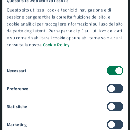
Questo sito web utilizza i cookie
Personale amministrativo
Questo sito utilizza i cookie tecnici di navigazione e di
Enti e fondazioni
sessione per garantire la corretta fruizione del sito, e
Documenti e Dati
cookie analitici per raccogliere informazioni sull'uso del sito
da parte degli utenti. Per saperne di più sull'utilizzo dei dati
e su come disabilitare i cookie oppure abilitarne solo alcuni,
CATEGORIE DI SERVIZIO
consulta la nostra
Cookie Policy
.
Ambiente
Anagrafe e stato civile
Autorizzazioni
Selezione
Catasto e urbanistica
Necessari
del
Cultura e tempo libero
consenso
Educazione e formazione
Giustizia e sicurezza pubblica
Preferenze
Imprese e commercio
Mobilità e trasporti
Statistiche
Salute, benessere e assistenza
Tributi, finanze e contravvenzioni
Turismo
Marketing