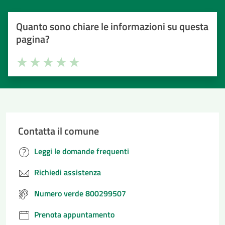
Quanto sono chiare le informazioni su questa
pagina?
Valuta la chiarezza delle informazioni (da 1 a 5 stelle)
Seleziona il numero di stelle per valutare la chiarezza delle i
Valuta 1 stelle su 5
Valuta 2 stelle su 5
Valuta 3 stelle su 5
Valuta 4 stelle su 5
Valuta 5 stelle su 5
Contatta il comune
Leggi le domande frequenti
Richiedi assistenza
Numero verde 800299507
Prenota appuntamento