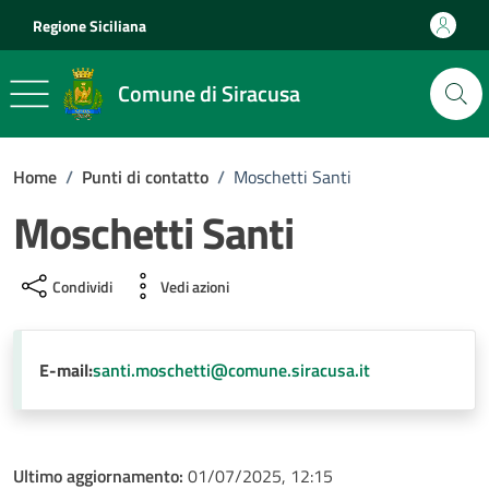
Vai ai contenuti
Vai al footer
Regione Siciliana
Comune di Siracusa
Home
/
Punti di contatto
/
Moschetti Santi
Moschetti Santi
Condividi
Vedi azioni
E-mail:
santi.moschetti@comune.siracusa.it
Ultimo aggiornamento:
01/07/2025, 12:15