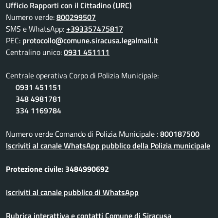
Ufficio Rapporti con il Cittadino (URC)
Numero verde:
800299507
SMS e WhatsApp:
+393357475817
PEC:
protocollo@comune.siracusa.legalmail.it
Centralino unico:
0931 451111
Centrale operativa Corpo di Polizia Municipale:
0931 451151
348 4981781
334 1169784
Numero verde Comando di Polizia Municipale :
800187500
Iscriviti al canale WhatsApp pubblico della Polizia municipale
Protezione civile: 3484990692
Iscriviti al canale pubblico di WhatsApp
Rubrica interattiva e contatti Comune di Siracusa