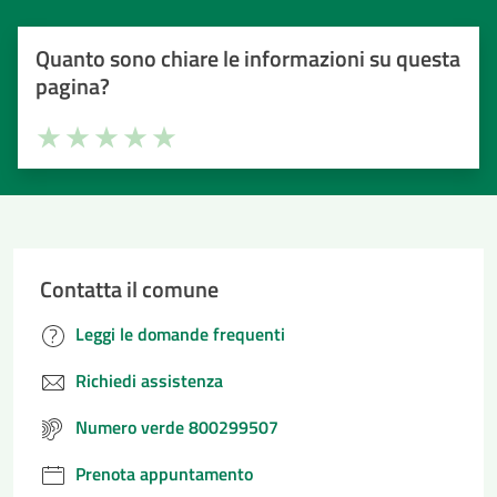
Quanto sono chiare le informazioni su questa
pagina?
Valuta la chiarezza delle informazioni (da 1 a 5 stelle)
Seleziona il numero di stelle per valutare la chiarezza delle i
Valuta 1 stelle su 5
Valuta 2 stelle su 5
Valuta 3 stelle su 5
Valuta 4 stelle su 5
Valuta 5 stelle su 5
Contatta il comune
Leggi le domande frequenti
Richiedi assistenza
Numero verde 800299507
Prenota appuntamento