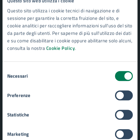
Questo sito web utilizza i cookie
Personale amministrativo
Questo sito utilizza i cookie tecnici di navigazione e di
Enti e fondazioni
sessione per garantire la corretta fruizione del sito, e
Documenti e Dati
cookie analitici per raccogliere informazioni sull'uso del sito
da parte degli utenti. Per saperne di più sull'utilizzo dei dati
e su come disabilitare i cookie oppure abilitarne solo alcuni,
CATEGORIE DI SERVIZIO
consulta la nostra
Cookie Policy
.
Ambiente
Anagrafe e stato civile
Autorizzazioni
Selezione
Catasto e urbanistica
Necessari
del
Cultura e tempo libero
consenso
Educazione e formazione
Giustizia e sicurezza pubblica
Preferenze
Imprese e commercio
Mobilità e trasporti
Statistiche
Salute, benessere e assistenza
Tributi, finanze e contravvenzioni
Turismo
Marketing