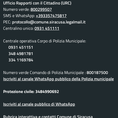
Ufficio Rapporti con il Cittadino (URC)
Numero verde:
800299507
SMS e WhatsApp:
+393357475817
PEC:
protocollo@comune.siracusa.legalmail.it
Centralino unico:
0931 451111
Centrale operativa Corpo di Polizia Municipale:
0931 451151
348 4981781
334 1169784
Numero verde Comando di Polizia Municipale :
800187500
Iscriviti al canale WhatsApp pubblico della Polizia municipale
Protezione civile: 3484990692
Iscriviti al canale pubblico di WhatsApp
Rubrica interattiva e contatti Comune di Siracusa