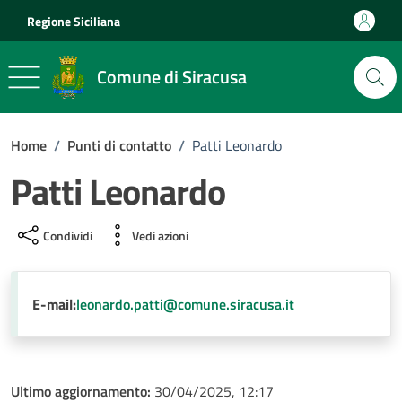
Vai ai contenuti
Vai al footer
Regione Siciliana
Comune di Siracusa
Home
/
Punti di contatto
/
Patti Leonardo
Patti Leonardo
Condividi
Vedi azioni
E-mail:
leonardo.patti@comune.siracusa.it
Ultimo aggiornamento:
30/04/2025, 12:17