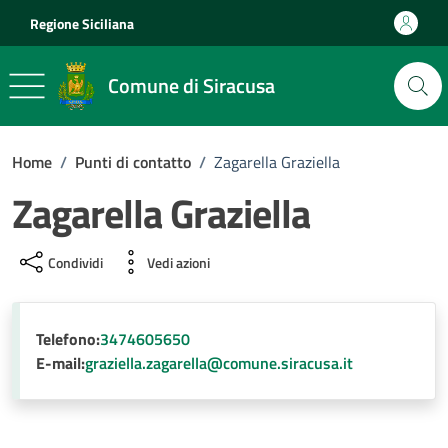
Vai ai contenuti
Vai al footer
Regione Siciliana
Comune di Siracusa
Home
/
Punti di contatto
/
Zagarella Graziella
Zagarella Graziella
Condividi
Vedi azioni
Telefono:
3474605650
E-mail:
graziella.zagarella@comune.siracusa.it