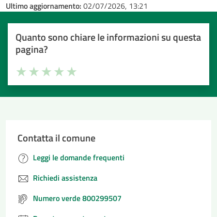
Ultimo aggiornamento:
02/07/2026, 13:21
Quanto sono chiare le informazioni su questa
pagina?
Valuta la chiarezza delle informazioni (da 1 a 5 stelle)
Seleziona il numero di stelle per valutare la chiarezza delle i
Valuta 1 stelle su 5
Valuta 2 stelle su 5
Valuta 3 stelle su 5
Valuta 4 stelle su 5
Valuta 5 stelle su 5
Contatta il comune
Leggi le domande frequenti
Richiedi assistenza
Numero verde 800299507