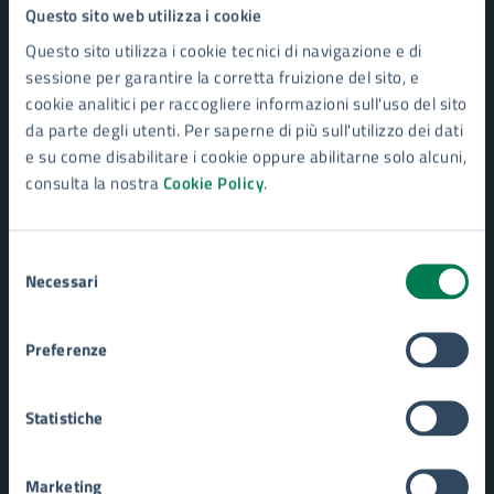
Questo sito web utilizza i cookie
Politici
Personale amministrativo
Questo sito utilizza i cookie tecnici di navigazione e di
Enti e fondazioni
sessione per garantire la corretta fruizione del sito, e
Documenti e Dati
cookie analitici per raccogliere informazioni sull'uso del sito
da parte degli utenti. Per saperne di più sull'utilizzo dei dati
e su come disabilitare i cookie oppure abilitarne solo alcuni,
CATEGORIE DI SERVIZIO
consulta la nostra
Cookie Policy
.
Ambiente
Anagrafe e stato civile
Autorizzazioni
Selezione
Necessari
Catasto e urbanistica
del
Cultura e tempo libero
consenso
Educazione e formazione
Preferenze
Giustizia e sicurezza pubblica
Imprese e commercio
Mobilità e trasporti
Statistiche
Salute, benessere e assistenza
Tributi, finanze e contravvenzioni
Marketing