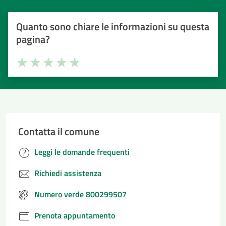
Quanto sono chiare le informazioni su questa
pagina?
Valuta la chiarezza delle informazioni (da 1 a 5 stelle)
Seleziona il numero di stelle per valutare la chiarezza delle i
Valuta 1 stelle su 5
Valuta 2 stelle su 5
Valuta 3 stelle su 5
Valuta 4 stelle su 5
Valuta 5 stelle su 5
Contatta il comune
Leggi le domande frequenti
Richiedi assistenza
Numero verde 800299507
Prenota appuntamento