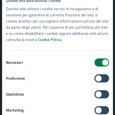
Questo sito web utilizza i cookie
Personale amministrativo
Questo sito utilizza i cookie tecnici di navigazione e di
Enti e fondazioni
sessione per garantire la corretta fruizione del sito, e
Documenti e Dati
cookie analitici per raccogliere informazioni sull'uso del sito
da parte degli utenti. Per saperne di più sull'utilizzo dei dati
e su come disabilitare i cookie oppure abilitarne solo alcuni,
CATEGORIE DI SERVIZIO
consulta la nostra
Cookie Policy
.
Ambiente
Anagrafe e stato civile
Autorizzazioni
Selezione
Catasto e urbanistica
Necessari
del
Cultura e tempo libero
consenso
Educazione e formazione
Giustizia e sicurezza pubblica
Preferenze
Imprese e commercio
Mobilità e trasporti
Statistiche
Salute, benessere e assistenza
Tributi, finanze e contravvenzioni
Turismo
Marketing