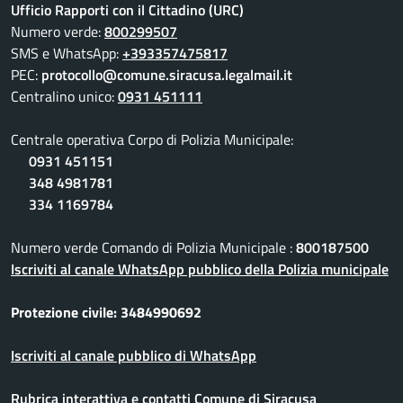
Ufficio Rapporti con il Cittadino (URC)
Numero verde:
800299507
SMS e WhatsApp:
+393357475817
PEC:
protocollo@comune.siracusa.legalmail.it
Centralino unico:
0931 451111
Centrale operativa Corpo di Polizia Municipale:
0931 451151
348 4981781
334 1169784
Numero verde Comando di Polizia Municipale :
800187500
Iscriviti al canale WhatsApp pubblico della Polizia municipale
Protezione civile: 3484990692
Iscriviti al canale pubblico di WhatsApp
Rubrica interattiva e contatti Comune di Siracusa