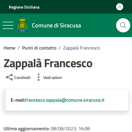
Vai ai contenuti
Vai al footer
Regione Siciliana
Comune di Siracusa
Home
/
Punti di contatto
/
Zappalà Francesco
Zappalà Francesco
Condividi
Vedi azioni
E-mail:
francesco.zappala@comune.siracusa.it
Ultimo aggiornamento:
08/08/2023, 16:08