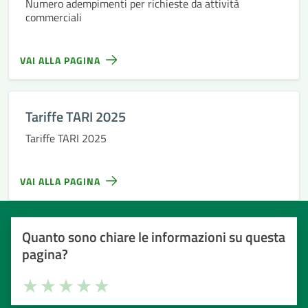
Numero adempimenti per richieste da attività
commerciali
VAI ALLA PAGINA
Tariffe TARI 2025
Tariffe TARI 2025
VAI ALLA PAGINA
Quanto sono chiare le informazioni su questa
pagina?
Valuta la chiarezza delle informazioni (da 1 a 5 stelle)
Seleziona il numero di stelle per valutare la chiarezza delle i
Valuta 1 stelle su 5
Valuta 2 stelle su 5
Valuta 3 stelle su 5
Valuta 4 stelle su 5
Valuta 5 stelle su 5