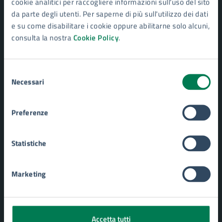
cookie analitici per raccogliere informazioni sull'uso del sito
da parte degli utenti. Per saperne di più sull'utilizzo dei dati
e su come disabilitare i cookie oppure abilitarne solo alcuni,
consulta la nostra
Cookie Policy
.
Comune di Siracusa
Selezione
Necessari
del
AMMINISTRAZIONE
consenso
Aree amministrative
Preferenze
Uffici
Organi di governo
Politici
Statistiche
Personale amministrativo
Enti e fondazioni
Marketing
Documenti e Dati
CATEGORIE DI SERVIZIO
Accetta tutti