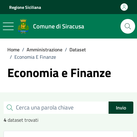
Vai ai contenuti
Vai al footer
Regione Siciliana
Comune di Siracusa
Home
/
Amministrazione
/
Dataset
/
Economia E Finanze
Economia e Finanze
Esplora tutti i dataset
Cerca una parola chiave
Invio
4
dataset trovati