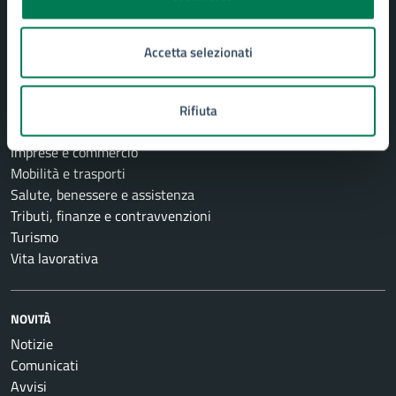
Ambiente
Anagrafe e stato civile
Autorizzazioni
Accetta selezionati
Catasto e urbanistica
Cultura e tempo libero
Educazione e formazione
Rifiuta
Giustizia e sicurezza pubblica
Imprese e commercio
Mobilità e trasporti
Salute, benessere e assistenza
Tributi, finanze e contravvenzioni
Turismo
Vita lavorativa
NOVITÀ
Notizie
Comunicati
Avvisi