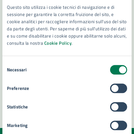
già attribuito con deter. n. 364 1/2/23
Questo sito utilizza i cookie tecnici di navigazione e di
sessione per garantire la corretta fruizione del sito, e
cookie analitici per raccogliere informazioni sull'uso del sito
da parte degli utenti. Per saperne di più sull'utilizzo dei dati
DOCUMENTO FUNZIONAMENTO INTERNO
e su come disabilitare i cookie oppure abilitarne solo alcuni,
consulta la nostra
Cookie Policy
.
Servizio Stato Civile
Area delle elevate qualificazioni - Settore Elettorale,
Selezione
Anagrafe, Stato civile – Servizio Stato Civile Nomina
Necessari
del
Funzionario incaricato ad interim: sig.ra Dugo Loredana
consenso
Preferenze
«
1
2
3
…
15
16
17
»
Statistiche
Marketing