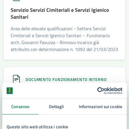
Servizio Servizi Cimiteriali e Servizi Igienico
Sanitari
Area delle elevate qualificazioni - Settore Servizi
Cimiteriali e Servizi Igienico Sanitari – Funzionario
arch. Giovanni Favuzza - Rinnovo incarico già
attribuito con determinazione n. 1092 del 21/03/2023
DOCUMENTO FUNZIONAMENTO INTERNO
Servizio Statistica e dei Servizi Informativi
Area delle elevate qualificazioni Settore GESTIONE
Consenso
Dettagli
Informazioni sui cookie
DELLE TECNOLOGIE E DEI SISTEMI INFORMATIVI –
STATISTICA – Servizio Statistica e Servizi Informativi-
Funzionario Ing. Sebastiano Briante Rinnovo incarico
Questo sito web utilizza i cookie