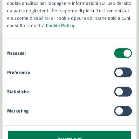
cookie analitici per raccogliere informazioni sull'uso del sito
da parte degli utenti. Per saperne di più sull'utilizzo dei dati
LEGGI DI PIÙ
e su come disabilitare i cookie oppure abilitarne solo alcuni,
consulta la nostra
Cookie Policy
.
Selezione
Necessari
del
consenso
Preferenze
Statistiche
Marketing
14/04/23
17/04/23
AVVISI
DAL
—
AL
CHECK POINT BUS TURISTICI dal 17 aprile 2023
Accetta tutti