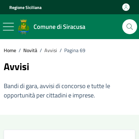
Vai ai contenuti
Vai al footer
Regione Siciliana
Comune di Siracusa
Home
/
Novità
/
Avvisi
/
Pagina 69
Avvisi
Bandi di gara, avvisi di concorso e tutte le
opportunità per cittadini e imprese.