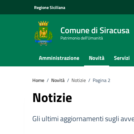
Vai ai contenuti
Vai al footer
Regione Siciliana
Comune di Siracusa
Patrimonio dell'Umanità
Amministrazione
Novità
Servizi
Home
/
Novità
/
Notizie
/
Pagina 2
Notizie
Gli ultimi aggiornamenti sugli avv