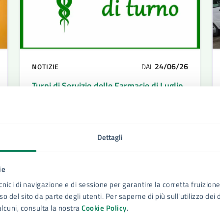
24/06/26
NOTIZIE
DAL
Turni di Servizio delle Farmacie di Luglio
2026
Turni di Servizio delle Farmacie di Luglio
2026
Dettagli
ie
LEGGI DI PIÙ
cnici di navigazione e di sessione per garantire la corretta fruizione 
o del sito da parte degli utenti. Per saperne di più sull'utilizzo dei 
alcuni, consulta la nostra
Cookie Policy
.