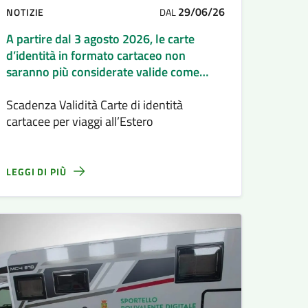
29/06/26
NOTIZIE
DAL
A partire dal 3 agosto 2026, le carte
d’identità in formato cartaceo non
saranno più considerate valide come
documento di riconoscimento ai fini
Scadenza Validità Carte di identità
dell’espatrio né in Paesi UE né Extra UE
cartacee per viaggi all’Estero
LEGGI DI PIÙ