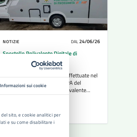
24/06/26
NOTIZIE
DAL
Sportello Polivalente Digitale di
Prossimità
Comunicazione delle tappe effettuate nel
mese di luglio. Nella 3° TAPPA del
Informazioni sui cookie
21/07/2026 lo Sportello Polivalente
Digitale di Prossimità stazionera' in Zona
Isola – Via Mallia 1, dalle ore 9:00 alle ore
12:00
LEGGI DI PIÙ
del sito, e cookie analitici per
dati e su come disabilitare i