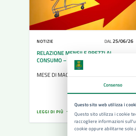
25/06/26
NOTIZIE
DAL
RELAZIONE MENSILE PREZZI AL
CONSUMO – MESE DI MAGGIO 2026
MESE DI MAGGIO 2026
Consenso
Questo sito web utilizza i cook
LEGGI DI PIÙ
Questo sito utilizza i cookie te
raccogliere informazioni sull'us
cookie oppure abilitarne solo 