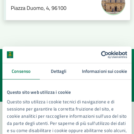
Piazza Duomo, 4, 96100
Quanto sono chiare le informazioni su questa
pagina?
Consenso
Dettagli
Informazioni sui cookie
Valuta la chiarezza delle informazioni (da 1 a 5 stelle)
Seleziona il numero di stelle per valutare la chiarezza delle i
Questo sito web utilizza i cookie
Valuta 1 stelle su 5
Valuta 2 stelle su 5
Valuta 3 stelle su 5
Valuta 4 stelle su 5
Valuta 5 stelle su 5
Questo sito utilizza i cookie tecnici di navigazione e di
sessione per garantire la corretta fruizione del sito, e
cookie analitici per raccogliere informazioni sull'uso del sito
da parte degli utenti. Per saperne di più sull'utilizzo dei dati
Contatta il comune
e su come disabilitare i cookie oppure abilitarne solo alcuni,