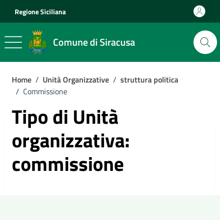
Vai ai contenuti
Vai al footer
Regione Siciliana
Comune di Siracusa
Home
/
Unità Organizzative
/
struttura politica
/
Commissione
Tipo di Unità
organizzativa:
commissione