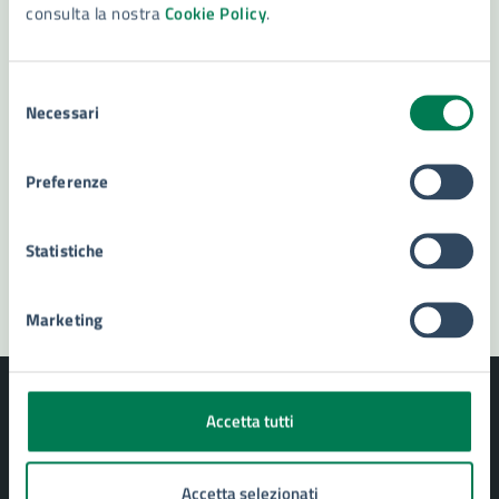
consulta la nostra
Cookie Policy
.
Leggi le domande frequenti
Richiedi assistenza
Selezione
Necessari
Numero verde 800299507
del
consenso
Prenota appuntamento
Preferenze
Problemi in città
Statistiche
Segnala disservizio
Marketing
Accetta tutti
Comune di Siracusa
Accetta selezionati