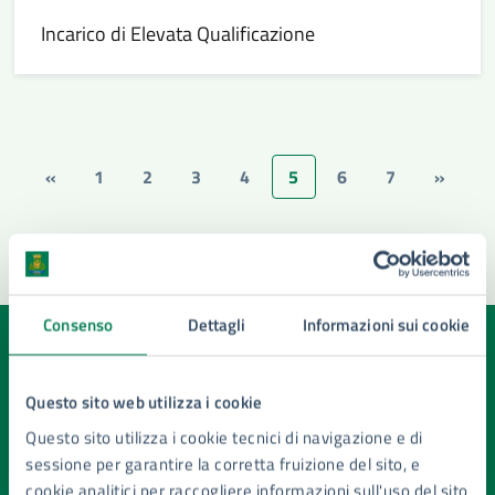
Incarico di Elevata Qualificazione
«
1
2
3
4
5
6
7
»
Consenso
Dettagli
Informazioni sui cookie
Quanto sono chiare le informazioni su questa
pagina?
Questo sito web utilizza i cookie
Valuta la chiarezza delle informazioni (da 1 a 5 stelle)
Questo sito utilizza i cookie tecnici di navigazione e di
Seleziona il numero di stelle per valutare la chiarezza delle i
sessione per garantire la corretta fruizione del sito, e
Valuta 1 stelle su 5
Valuta 2 stelle su 5
Valuta 3 stelle su 5
Valuta 4 stelle su 5
Valuta 5 stelle su 5
cookie analitici per raccogliere informazioni sull'uso del sito