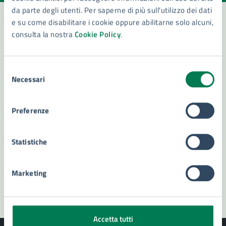
da parte degli utenti. Per saperne di più sull'utilizzo dei dati
e su come disabilitare i cookie oppure abilitarne solo alcuni,
consulta la nostra
Cookie Policy
.
Contatta il comune
Leggi le domande frequenti
Selezione
Necessari
del
Richiedi assistenza
consenso
Numero verde 800299507
Preferenze
Prenota appuntamento
Statistiche
Problemi in città
Marketing
Segnala disservizio
Accetta tutti