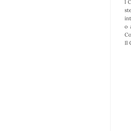
l 
st
in
o 
Co
Il