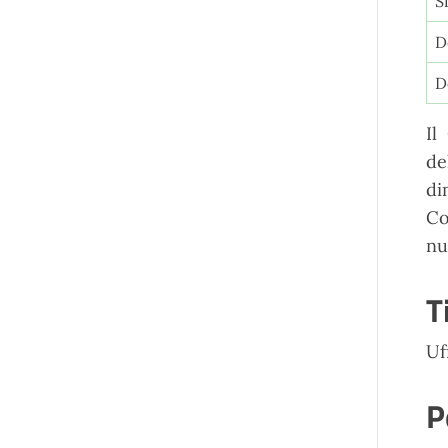
S
D
D
Il
de
di
Co
nu
T
Uf
P