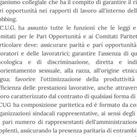
ganismo collegiale che ha il compito di garantire il ri
ri opportunità nei rapporti di lavoro all'interno del
bbing.
 C.U.G. ha assunto tutte le funzioni che le leggi e i
mitati per le Pari Opportunità e ai Comitati Parit
rticolare deve: assicurare parità e pari opportunità
voratori e delle lavoratrici; garantire l'assenza di
icologica e di discriminazione, diretta e indir
l'orientamento sessuale, alla razza, all'origine etnica,
ngua; favorire l'ottimizzazione della produttivi
efficienza delle prestazioni lavorative, anche attrave
voro caratterizzato dal contrasto di qualsiasi forma di
 CUG ha composizione paritetica ed è formato da co
ganizzazioni sindacali rappresentative, ai sensi degli
 pari numero di rappresentanti dell'amministrazion
pplenti, assicurando la presenza paritaria di entrambi 