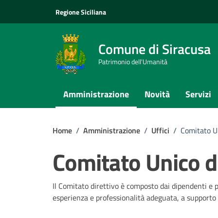
Vai ai contenuti
Vai al footer
Regione Siciliana
Comune di Siracusa
Patrimonio dell'Umanità
Amministrazione
Novità
Servizi
Home
/
Amministrazione
/
Uffici
/
Comitato U
Comitato Unico d
Il Comitato direttivo è composto dai dipendenti e pr
esperienza e professionalità adeguata, a supporto