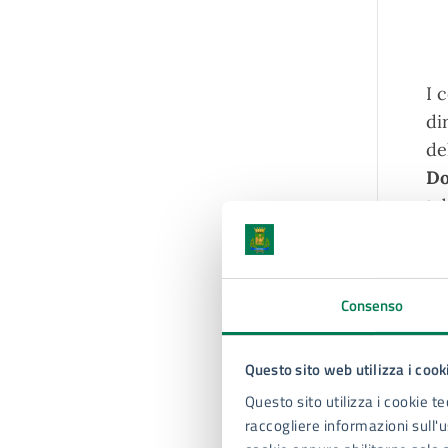
I 
di
de
Do
ta
N
S
Consenso
S
D
Questo sito web utilizza i cook
Questo sito utilizza i cookie te
S
raccogliere informazioni sull'us
S