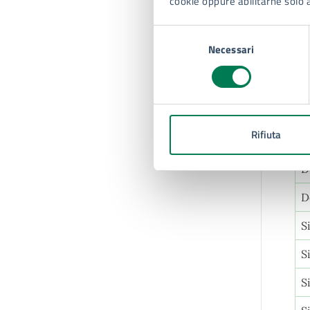
cookie oppure abilitarne solo 
S
Selezione
Necessari
del
S
consenso
S
D
Rifiuta
D
D
D
S
S
S