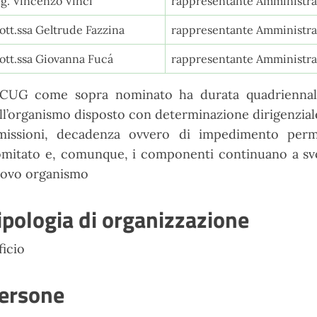
ig. Vincenzo Vinci
rappresentante Amministra
ott.ssa Geltrude Fazzina
rappresentante Amministra
ott.ssa Giovanna Fucá
rappresentante Amministra
 CUG come sopra nominato ha durata quadriennale
ll’organismo disposto con determinazione dirigenziale 
missioni, decadenza ovvero di impedimento perma
mitato e, comunque, i componenti continuano a svol
ovo organismo
ipologia di organizzazione
ficio
ersone