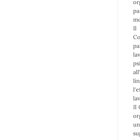
or
pa
mo
Il
Co
pa
la
ps
al
li
l'
la
Il
or
un
su