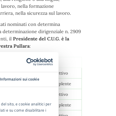
i lavoro, nella formazione
iera, nella sicurezza sul lavoro.
tati nominati con determina
a determinazione dirigenziale n. 2909
ti, il
Presidente del C.U.G. è la
vestra Pullara
:
Funzione
CGIL
componente effettivo
Informazioni sui cookie
CGIL
componente supplente
IL
componente effettivo
del sito, e cookie analitici per
IL
componente supplente
dati e su come disabilitare i
ISL
componente effettivo