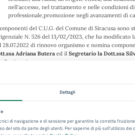
nell'accesso, nel trattamento e nelle condizioni d
professionale,promozione negli avanzamenti di carr
componenti del C.U.G. del Comune di Siracusa sono s
rigenziale N. 526 del 13/02/2023, che ha modificato l
l 28.07.2022 di rinnovo organismo e nomina componen
tt.ssa Adriana Butera
ed il
Segretario la Dott.ssa Sil
bella sintetica
ominativo
Rappresentanza
ig.ra Loredana Dugo
rappresentante sindacale 
Dettagli
ig.ra Lucia Pappalardo
rappresentante sindacale 
ott.ssa Maria Magnano
rappresentante sindacale U
ie
cnici di navigazione e di sessione per garantire la corretta fruizione 
ig.ra Lucia Pannuzzo
rappresentante sindacale U
o del sito da parte degli utenti. Per saperne di più sull'utilizzo dei 
ig. Francesco Miceli
rappresentante sindacale C