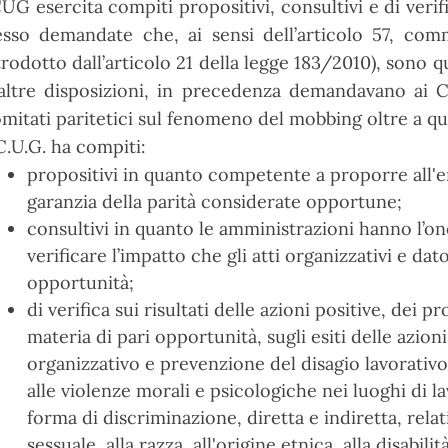
CUG esercita compiti propositivi, consultivi e di veri
esso demandate che, ai sensi dell’articolo 57, com
trodotto dall’articolo 21 della legge 183/2010), sono que
altre disposizioni, in precedenza demandavano ai C
mitati paritetici sul fenomeno del mobbing oltre a que
 C.U.G. ha compiti:
propositivi in quanto competente a proporre all'en
garanzia della parità considerate opportune;
consultivi in quanto le amministrazioni hanno l’on
verificare l’impatto che gli atti organizzativi e dat
opportunità;
di verifica sui risultati delle azioni positive, dei 
materia di pari opportunità, sugli esiti delle azi
organizzativo e prevenzione del disagio lavorativo, 
alle violenze morali e psicologiche nei luoghi di l
forma di discriminazione, diretta e indiretta, relat
sessuale, alla razza, all'origine etnica, alla disabilit