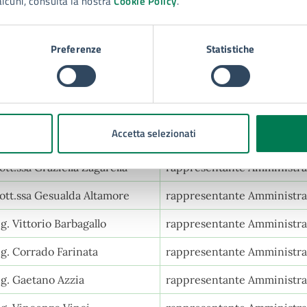
alcuni, consulta la nostra
Cookie Policy
.
ig. Luciano D'Amico
rappresentante sindacale C
Preferenze
Statistiche
ig. Giuseppe Gennaro
rappresentante sindacale 
ig. Angelo Scaglione
rappresentante sindacale 
ott.ssa Adriana Butera
rappresentante Amministra
Accetta selezionati
ott. Enzo Miccoli
rappresentante Amministra
ott.ssa Graziella Zagarella
rappresentante Amministra
ott.ssa Gesualda Altamore
rappresentante Amministra
ig. Vittorio Barbagallo
rappresentante Amministra
ig. Corrado Farinata
rappresentante Amministra
ig. Gaetano Azzia
rappresentante Amministra