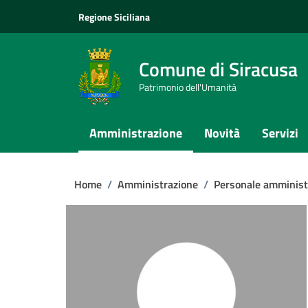
Vai ai contenuti
Vai al footer
Regione Siciliana
Comune di Siracusa
Patrimonio dell'Umanità
Amministrazione
Novità
Servizi
Home
/
Amministrazione
/
Personale amminist