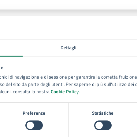
lteriori informazioni
termina Dirigenziale n. 1808 del 15-04-25- Incarico d
Dettagli
ie
cnici di navigazione e di sessione per garantire la corretta fruizione 
o del sito da parte degli utenti. Per saperne di più sull'utilizzo dei 
alcuni, consulta la nostra
Cookie Policy
.
Preferenze
Statistiche
to sono chiare le informazioni su questa