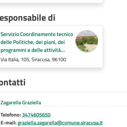
territorio- Interventi di
contrasto alla povertà (E.Q)
esponsabile di
Servizio Coordinamento tecnico
delle Politiche, dei piani, dei
programmi e delle attività
Socio-Assistenziali sul
Via Italia, 105, Siracusa, 96100
territorio- Interventi di
contrasto alla povertà (E.Q)
ontatti
Zagarella Graziella
Telefono:
3474605650
E-mail:
graziella.zagarella@comune.siracusa.it