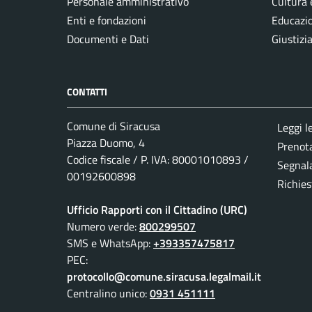
Personale amministrativo
Cultura 
Enti e fondazioni
Educazi
Documenti e Dati
Giustizi
CONTATTI
Comune di Siracusa
Leggi l
Piazza Duomo, 4
Prenot
Codice fiscale / P. IVA: 80001010893 /
Segnala
00192600898
Richies
Ufficio Rapporti con il Cittadino (URC)
Numero verde:
800299507
SMS e WhatsApp:
+393357475817
PEC:
protocollo@comune.siracusa.legalmail.it
Centralino unico:
0931 451111