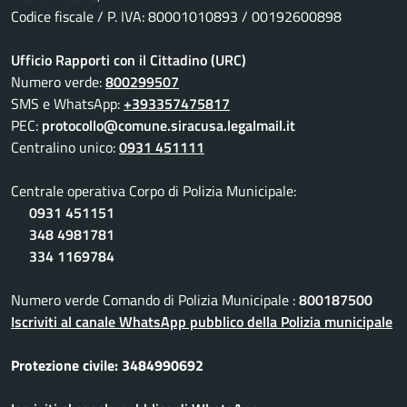
Codice fiscale / P. IVA: 80001010893 / 00192600898
Ufficio Rapporti con il Cittadino (URC)
Numero verde:
800299507
SMS e WhatsApp:
+393357475817
PEC:
protocollo@comune.siracusa.legalmail.it
Centralino unico:
0931 451111
Centrale operativa Corpo di Polizia Municipale:
0931 451151
348 4981781
334 1169784
Numero verde Comando di Polizia Municipale :
800187500
Iscriviti al canale WhatsApp pubblico della Polizia municipale
Protezione civile: 3484990692