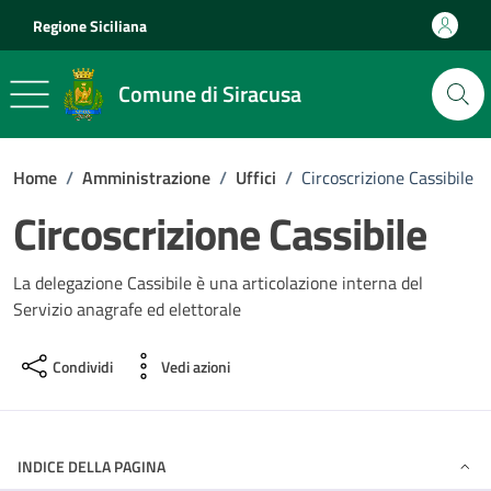
Vai ai contenuti
Vai al footer
Regione Siciliana
Comune di Siracusa
Home
/
Amministrazione
/
Uffici
/
Circoscrizione Cassibile
Circoscrizione Cassibile
La delegazione Cassibile è una articolazione interna del
Servizio anagrafe ed elettorale
Condividi
Vedi azioni
INDICE DELLA PAGINA