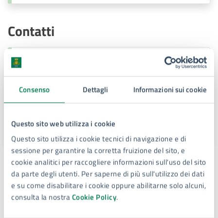
Contatti
Circoscrizione Cassibile
Telefono:
3402247659
Consenso
Dettagli
Informazioni sui cookie
E-mail:
circoscrizionecassibile@comune.siracusa.it
PEC:
circoscrizione.cassibile@comune.siracusa.legalmail.it
Questo sito web utilizza i cookie
Questo sito utilizza i cookie tecnici di navigazione e di
sessione per garantire la corretta fruizione del sito, e
cookie analitici per raccogliere informazioni sull'uso del sito
Ulteriori informazioni
da parte degli utenti. Per saperne di più sull'utilizzo dei dati
e su come disabilitare i cookie oppure abilitarne solo alcuni,
Orario ricevimento
:
consulta la nostra
Cookie Policy
.
L'ufficio riceve dal lunedì al venerdì dalle ore 8,30 alle
ore 12,00