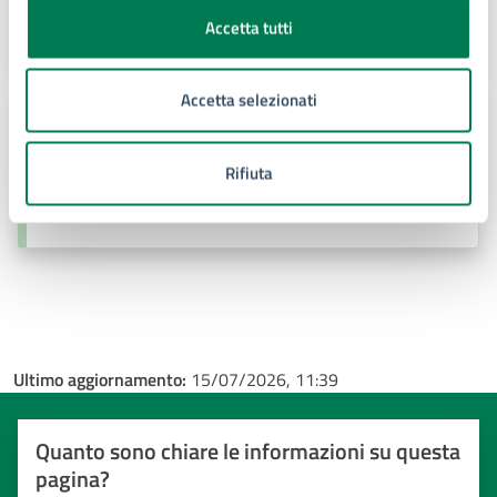
E-mail:
giuseppe.gibilisco79@comune.siracusa.it
Accetta tutti
Accetta selezionati
Ufficio di Gabinetto
Telefono:
0931451718
Rifiuta
Telefono:
0931451786
Ultimo aggiornamento:
15/07/2026, 11:39
Quanto sono chiare le informazioni su questa
pagina?