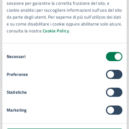
sessione per garantire la corretta fruizione del sito, e
Marco Zappulla
cookie analitici per raccogliere informazioni sull'uso del sito
Assessore della Giunta Comunale
da parte degli utenti. Per saperne di più sull'utilizzo dei dati
e su come disabilitare i cookie oppure abilitarne solo alcuni,
consulta la nostra
Cookie Policy
.
Sede principale
Selezione
Necessari
del
Palazzo del Senato sede
consenso
principale del Comune
Preferenze
Piazza Duomo, 4, 96100
Statistiche
Contatti
Marketing
Giuseppe Gibilisco