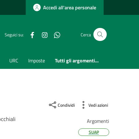
Accedi all'area personale
Facebook
Instagram
whatsapp
Seguici su:
Cerca
URC
Imposte
Tutti gli argomenti...
Condividi
Vedi azioni
cchiali
Argomenti
SUAP