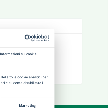
N
Turni di S
Turni di S
Informazioni sui cookie
Alloggi lo
Adeguament
Vedi altri
del sito, e cookie analitici per
dati e su come disabilitare i
Marketing