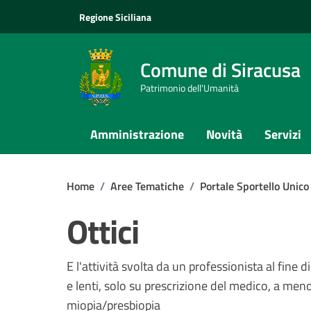
Vai ai contenuti
Vai al footer
Regione Siciliana
Comune di Siracusa
Patrimonio dell'Umanità
Amministrazione
Novità
Servizi
Home
/
Aree Tematiche
/
Portale Sportello Unico
Ottici
E l'attività svolta da un professionista al fine
e lenti, solo su prescrizione del medico, a meno ch
miopia/presbiopia