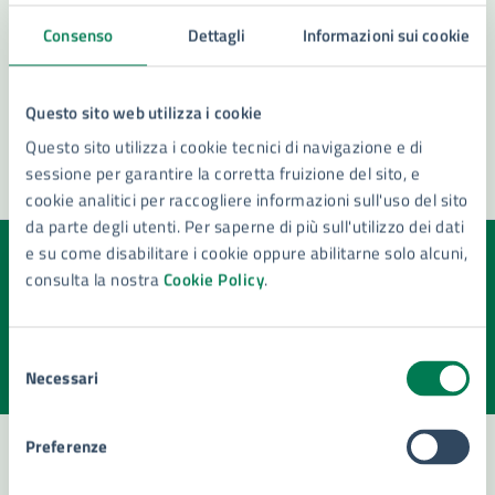
Consenso
Dettagli
Informazioni sui cookie
Questo sito web utilizza i cookie
Questo sito utilizza i cookie tecnici di navigazione e di
sessione per garantire la corretta fruizione del sito, e
cookie analitici per raccogliere informazioni sull'uso del sito
da parte degli utenti. Per saperne di più sull'utilizzo dei dati
e su come disabilitare i cookie oppure abilitarne solo alcuni,
Quanto sono chiare le informazioni su questa
consulta la nostra
Cookie Policy
.
pagina?
Valuta la chiarezza delle informazioni (da 1 a 5 stelle)
Seleziona il numero di stelle per valutare la chiarezza delle i
Selezione
Necessari
Valuta 1 stelle su 5
Valuta 2 stelle su 5
Valuta 3 stelle su 5
Valuta 4 stelle su 5
Valuta 5 stelle su 5
del
consenso
Preferenze