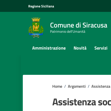
Vai ai contenuti
Vai al footer
Regione Siciliana
Comune di Siracusa
Patrimonio dell'Umanità
Amministrazione
Novità
Servizi
Home
/
Argomenti
/
Assistenza 
Assistenza soc