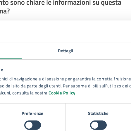
to sono chiare le informazioni su questa
na?
 chiarezza delle informazioni (da 1 a 5 stelle)
ona il numero di stelle per valutare la chiarezza delle inform
1 stelle su 5
uta 2 stelle su 5
Valuta 3 stelle su 5
Valuta 4 stelle su 5
Valuta 5 stelle su 5
Dettagli
ie
cnici di navigazione e di sessione per garantire la corretta fruizione 
tatta il comune
o del sito da parte degli utenti. Per saperne di più sull'utilizzo dei 
alcuni, consulta la nostra
Cookie Policy
.
Leggi le domande frequenti
Richiedi assistenza
Preferenze
Statistiche
Numero verde 800299507