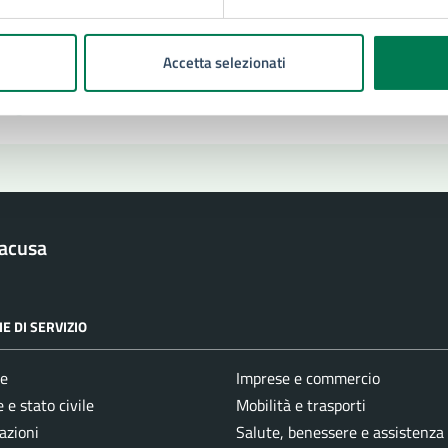
Prenota appuntamento
blemi in città
Accetta selezionati
Segnala disservizio
racusa
E DI SERVIZIO
e
Imprese e commercio
 e stato civile
Mobilità e trasporti
azioni
Salute, benessere e assistenza