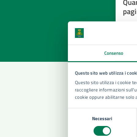
Quan
pagi
Valuta la
Selezi
Valuta 
Val
Consenso
Questo sito web utilizza i cook
Questo sito utilizza i cookie te
Con
raccogliere informazioni sull'us
cookie oppure abilitarne solo 
Selezione
Necessari
del
consenso