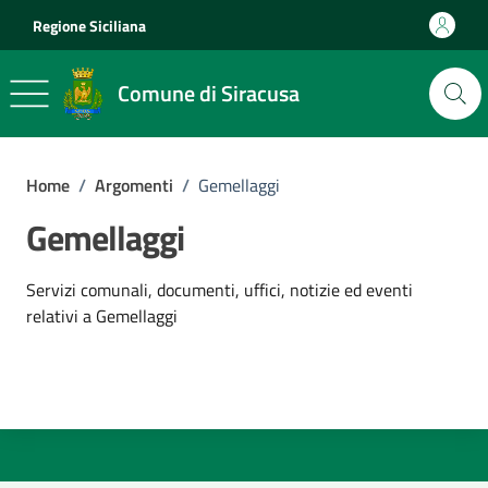
Vai ai contenuti
Vai al footer
Regione Siciliana
Comune di Siracusa
Home
/
Argomenti
/
Gemellaggi
Gemellaggi
Dettagli dell'argomento
Servizi comunali, documenti, uffici, notizie ed eventi
relativi a Gemellaggi