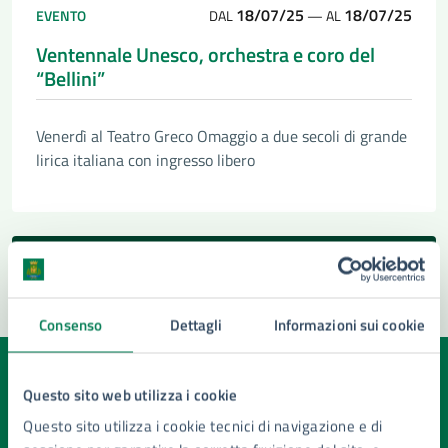
18/07/25
18/07/25
EVENTO
DAL
—
AL
Ventennale Unesco, orchestra e coro del
“Bellini”
Venerdì al Teatro Greco Omaggio a due secoli di grande
lirica italiana con ingresso libero
Tutte le novità
Consenso
Dettagli
Informazioni sui cookie
Quanto sono chiare le informazioni su questa
Questo sito web utilizza i cookie
pagina?
Questo sito utilizza i cookie tecnici di navigazione e di