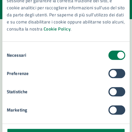
sessione per garantire la corretta fruizione del sito, e
Valuta la chiarezza delle informazioni (da 1 a 5 stelle)
Seleziona il numero di stelle per valutare la chiarezza delle i
cookie analitici per raccogliere informazioni sull'uso del sito
Valuta 1 stelle su 5
Valuta 2 stelle su 5
Valuta 3 stelle su 5
Valuta 4 stelle su 5
Valuta 5 stelle su 5
da parte degli utenti. Per saperne di più sull'utilizzo dei dati
e su come disabilitare i cookie oppure abilitarne solo alcuni,
consulta la nostra
Cookie Policy
.
Contatta il comune
Selezione
Necessari
Leggi le domande frequenti
del
consenso
Richiedi assistenza
Preferenze
Numero verde 800299507
Statistiche
Prenota appuntamento
Problemi in città
Marketing
Segnala disservizio