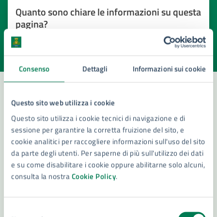
Quanto sono chiare le informazioni su questa
pagina?
Valuta la chiarezza delle informazioni (da 1 a 5 stelle)
Seleziona il numero di stelle per valutare la chiarezza delle i
Valuta 1 stelle su 5
Valuta 2 stelle su 5
Valuta 3 stelle su 5
Valuta 4 stelle su 5
Valuta 5 stelle su 5
Consenso
Dettagli
Informazioni sui cookie
Questo sito web utilizza i cookie
Contatta il comune
Questo sito utilizza i cookie tecnici di navigazione e di
sessione per garantire la corretta fruizione del sito, e
Leggi le domande frequenti
cookie analitici per raccogliere informazioni sull'uso del sito
Richiedi assistenza
da parte degli utenti. Per saperne di più sull'utilizzo dei dati
e su come disabilitare i cookie oppure abilitarne solo alcuni,
Numero verde 800299507
consulta la nostra
Cookie Policy
.
Prenota appuntamento
Selezione