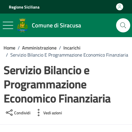
Vai ai contenuti
Vai al footer
Regione Siciliana
Comune di Siracusa
Home
/
Amministrazione
/
Incarichi
/
Servizio Bilancio E Programmazione Economico Finanziaria
Servizio Bilancio e
Programmazione
Economico Finanziaria
Condividi
Vedi azioni