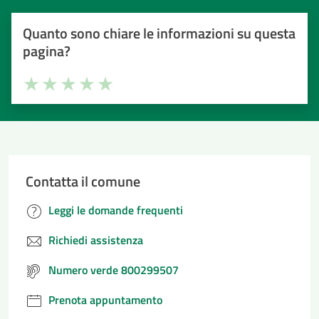
Quanto sono chiare le informazioni su questa
pagina?
Valuta la chiarezza delle informazioni (da 1 a 5 stelle)
Seleziona il numero di stelle per valutare la chiarezza delle i
Valuta 1 stelle su 5
Valuta 2 stelle su 5
Valuta 3 stelle su 5
Valuta 4 stelle su 5
Valuta 5 stelle su 5
Contatta il comune
Leggi le domande frequenti
Richiedi assistenza
Numero verde 800299507
Prenota appuntamento