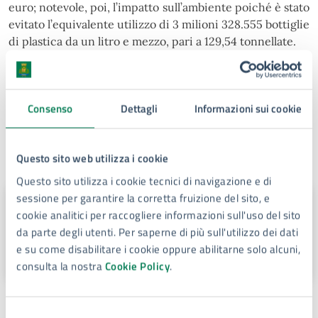
euro; notevole, poi, l’impatto sull’ambiente poiché è stato
evitato l’equivalente utilizzo di 3 milioni 328.555 bottiglie
di plastica da un litro e mezzo, pari a 129,54 tonnellate.
«Una maniera – ha commentato il sindaco Italia – per
offrire un servizio in modo sostenibile per l’ambiente e,
come nel caso dell’impianto inaugurato oggi, per
Consenso
Dettagli
Informazioni sui cookie
rispondere a una forte e specifica esigenza sociale».
Luoghi
Questo sito web utilizza i cookie
Questo sito utilizza i cookie tecnici di navigazione e di
sessione per garantire la corretta fruizione del sito, e
Piazza Minerva
cookie analitici per raccogliere informazioni sull'uso del sito
da parte degli utenti. Per saperne di più sull'utilizzo dei dati
Piazza Minerva, 96100
e su come disabilitare i cookie oppure abilitarne solo alcuni,
consulta la nostra
Cookie Policy
.
Selezione