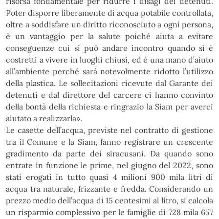
risorsa fondamentale per ridurre i disagi dei detenuti.
Poter disporre liberamente di acqua potabile controllata,
oltre a soddisfare un diritto riconosciuto a ogni persona,
è un vantaggio per la salute poiché aiuta a evitare
conseguenze cui si può andare incontro quando si è
costretti a vivere in luoghi chiusi, ed è una mano d’aiuto
all’ambiente perché sarà notevolmente ridotto l’utilizzo
della plastica. Le sollecitazioni ricevute dal Garante dei
detenuti e dal direttore del carcere ci hanno convinto
della bontà della richiesta e ringrazio la Siam per averci
aiutato a realizzarla».
Le casette dell’acqua, previste nel contratto di gestione
tra il Comune e la Siam, fanno registrare un crescente
gradimento da parte dei siracusani. Da quando sono
entrate in funzione le prime, nel giugno del 2022, sono
stati erogati in tutto quasi 4 milioni 900 mila litri di
acqua tra naturale, frizzante e fredda. Considerando un
prezzo medio dell’acqua di 15 centesimi al litro, si calcola
un risparmio complessivo per le famiglie di 728 mila 657