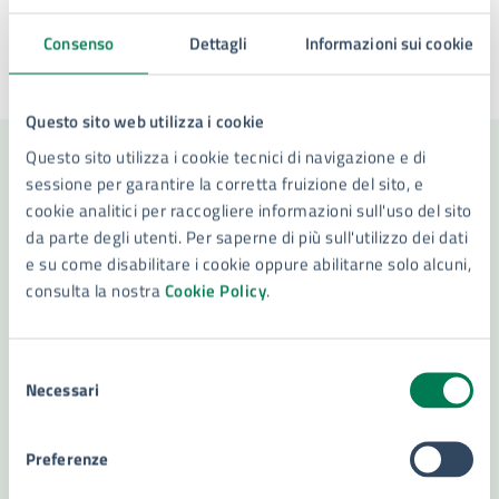
Consenso
Dettagli
Informazioni sui cookie
Ultimo aggiornamento:
04/08/2026, 19:08
Questo sito web utilizza i cookie
Questo sito utilizza i cookie tecnici di navigazione e di
Contenuti correlati
sessione per garantire la corretta fruizione del sito, e
cookie analitici per raccogliere informazioni sull'uso del sito
da parte degli utenti. Per saperne di più sull'utilizzo dei dati
e su come disabilitare i cookie oppure abilitarne solo alcuni,
Amministrazione
consulta la nostra
Cookie Policy
.
Commissione Sanitaria per la strumentazione
Selezione
adatta al funzionamento ospedaliero
Necessari
del
Settore Sistemi Informativi e Transizione Digitale
consenso
- Statistica
Preferenze
Capo di Gabinetto