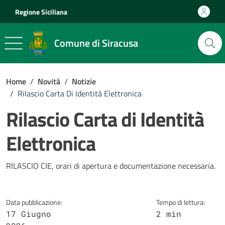
Vai ai contenuti
Vai al footer
Regione Siciliana
Comune di Siracusa
Home
/
Novità
/
Notizie
/
Rilascio Carta Di Identità Elettronica
Rilascio Carta di Identità
Elettronica
Dettagli della notizia
RILASCIO CIE, orari di apertura e documentazione necessaria.
Data pubblicazione:
Tempo di lettura:
17 Giugno
2 min