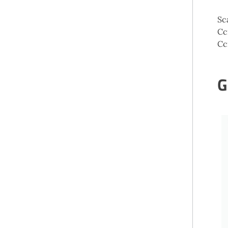
Sc
Cc
Cc
G