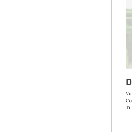
D
Vu
Co
Ti