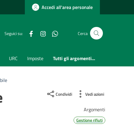
Accedi all'area personale
Facebook
Instagram
whatsapp
Seguici su:
Cerca
URC
Imposte
Tutti gli argomenti...
bile
e
Condividi
Vedi azioni
Argomenti
Gestione rifiuti