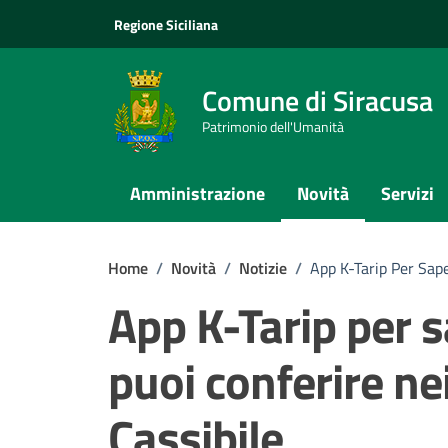
Vai ai contenuti
Vai al footer
Regione Siciliana
Comune di Siracusa
Patrimonio dell'Umanità
Amministrazione
Novità
Servizi
Home
/
Novità
/
Notizie
/
App K-Tarip Per Sape
App K-Tarip per s
puoi conferire nei
Cassibile