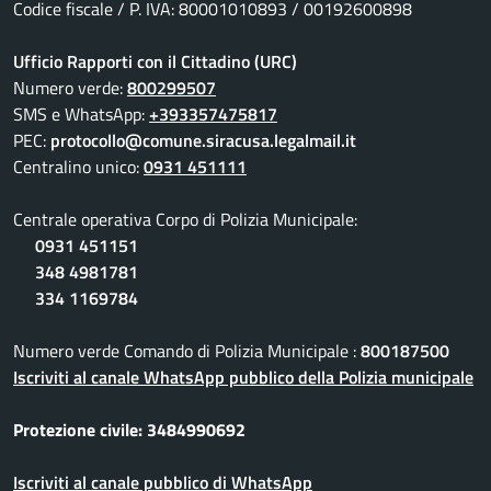
Codice fiscale / P. IVA: 80001010893 / 00192600898
Ufficio Rapporti con il Cittadino (URC)
Numero verde:
800299507
SMS e WhatsApp:
+393357475817
PEC:
protocollo@comune.siracusa.legalmail.it
Centralino unico:
0931 451111
Centrale operativa Corpo di Polizia Municipale:
0931 451151
348 4981781
334 1169784
Numero verde Comando di Polizia Municipale :
800187500
Iscriviti al canale WhatsApp pubblico della Polizia municipale
Protezione civile: 3484990692
Iscriviti al canale pubblico di WhatsApp