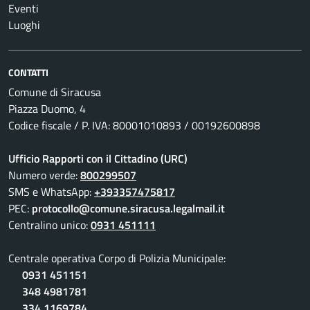
Eventi
Luoghi
CONTATTI
Comune di Siracusa
Piazza Duomo, 4
Codice fiscale / P. IVA: 80001010893 / 00192600898
Ufficio Rapporti con il Cittadino (URC)
Numero verde:
800299507
SMS e WhatsApp:
+393357475817
PEC:
protocollo@comune.siracusa.legalmail.it
Centralino unico:
0931 451111
Centrale operativa Corpo di Polizia Municipale:
0931 451151
348 4981781
334 1169784