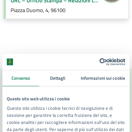
URC – Ufficio Stampa – Relazioni con
la città
Piazza Duomo, 4, 96100
Ultimo aggiornamento:
31/10/2025, 13:17
Consenso
Dettagli
Informazioni sui cookie
Contenuti correlati
Questo sito web utilizza i cookie
Questo sito utilizza i cookie tecnici di navigazione e di
Notizie
sessione per garantire la corretta fruizione del sito, e
cookie analitici per raccogliere informazioni sull'uso del sito
da parte degli utenti. Per saperne di più sull'utilizzo dei dati
Avviso Pubblico per l’individuazione di Sponsor