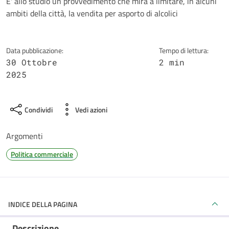
Dettagli della notizia
E' allo studio un provvedimento che mira a limitare, in alcuni
ambiti della città, la vendita per asporto di alcolici
Data pubblicazione:
Tempo di lettura:
30 Ottobre
2 min
2025
Condividi
Vedi azioni
Argomenti
Politica commerciale
INDICE DELLA PAGINA
Descrizione