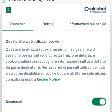
Consenso
Dettagli
Informazioni sui cookie
Questo sito web utilizza i cookie
Ultimo aggiornamento:
26/09/2025, 13:55
Questo sito utilizza i cookie tecnici di navigazione e di
sessione per garantire la corretta fruizione del sito, e
cookie analitici per raccogliere informazioni sull'uso del sito
Contenuti correlati
da parte degli utenti. Per saperne di più sull'utilizzo dei dati
e su come disabilitare i cookie oppure abilitarne solo alcuni,
consulta la nostra
Cookie Policy
.
Amministrazione
Selezione
Necessari
Settore, Giovani, Sport e Tempo Libero
del
consenso
Servizio Impianti Sportivi ed infrastrutture per le