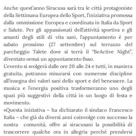
Anche quest’anno Siracusa sarà tra le città protagoniste
della Settimana
Europea dello Sport, l’iniziativa promossa
dalla ommissione Europea e coordinata in Italia da Sport
e
Salute. Per gli appassionati dell’attività sportiva e gli
amanti degli stili di vita sani, l’appuntamento è per
sabato prossimo (27 settembre) sul terrazzo del
parcheggio Talete dove si terrà il “BeActive Night”,
diventato ormai un appuntamento fisso.
L’evento si svolgerà dalle ore 20 alle 24 e tutti, in maniera
gratuita, potranno misurarsi con numerose
discipline
all’insegna
dei
valori
sani
dello
sport
e
del
benessere.
La
musica
e
l’energia
positiva
trasformeranno uno degli
spazi più suggestivi della città in un luogo di festa e
movimento.
«Questa iniziativa – ha dichiarato il sindaco Francesco
Italia – che già da diversi anni coinvolge con
successo la
nostra comunità, offre ai siracusani la possibilità di
trascorrere qualche ora in allegria perché
prendersi