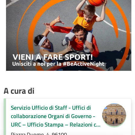
A cura di
Servizio Ufficio di Staff - Uffici di
collaborazione Organi di Governo -
URC – Ufficio Stampa – Relazioni con
la città
Piazza Duomo, 4, 96100