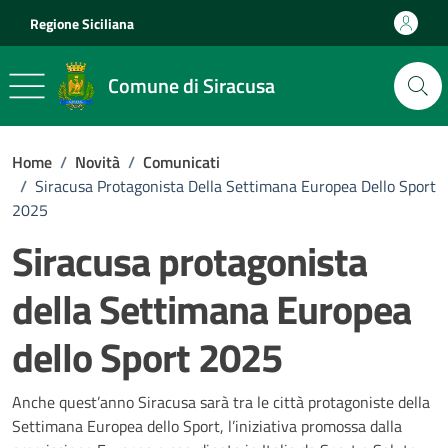
Vai ai contenuti
Vai al footer
Regione Siciliana
Comune di Siracusa
Home
/
Novità
/
Comunicati
/
Siracusa Protagonista Della Settimana Europea Dello Sport
2025
Siracusa protagonista
della Settimana Europea
dello Sport 2025
Dettagli della notizia
Anche quest’anno Siracusa sarà tra le città protagoniste della
Settimana Europea dello Sport, l’iniziativa promossa dalla