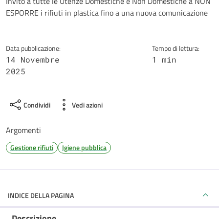
Dettagli della notizia
Invito a tutte le Utenze Domestiche e Non Domestiche a NON
ESPORRE i rifiuti in plastica fino a una nuova comunicazione
Data pubblicazione:
Tempo di lettura:
14 Novembre
1 min
2025
Condividi
Vedi azioni
Argomenti
Gestione rifiuti
Igiene pubblica
INDICE DELLA PAGINA
Descrizione