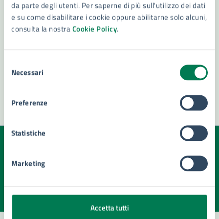
da parte degli utenti. Per saperne di più sull'utilizzo dei dati
e su come disabilitare i cookie oppure abilitarne solo alcuni,
consulta la nostra
Cookie Policy
.
Selezione
Necessari
del
consenso
Preferenze
Statistiche
Quanto sono chiare le informazioni su questa
pagina?
Marketing
Valuta la chiarezza delle informazioni (da 1 a 5 stelle)
Seleziona il numero di stelle per valutare la chiarezza delle i
Valuta 1 stelle su 5
Valuta 2 stelle su 5
Valuta 3 stelle su 5
Valuta 4 stelle su 5
Valuta 5 stelle su 5
Accetta tutti