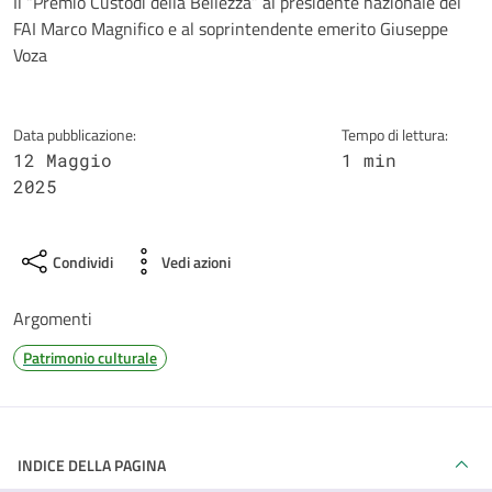
Dettagli della notizia
Il “Premio Custodi della Bellezza” al presidente nazionale del
FAI Marco Magnifico e al soprintendente emerito Giuseppe
Voza
Data pubblicazione:
Tempo di lettura:
12 Maggio
1 min
2025
Condividi
Vedi azioni
Argomenti
Patrimonio culturale
INDICE DELLA PAGINA