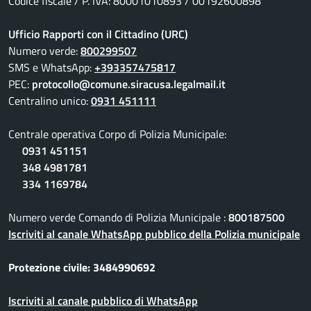
Codice fiscale / P. IVA: 80001010893 / 00192600898
Ufficio Rapporti con il Cittadino (URC)
Numero verde:
800299507
SMS e WhatsApp:
+393357475817
PEC:
protocollo@comune.siracusa.legalmail.it
Centralino unico:
0931 451111
Centrale operativa Corpo di Polizia Municipale:
0931 451151
348 4981781
334 1169784
Numero verde Comando di Polizia Municipale :
800187500
Iscriviti al canale WhatsApp pubblico della Polizia municipale
Protezione civile: 3484990692
Iscriviti al canale pubblico di WhatsApp