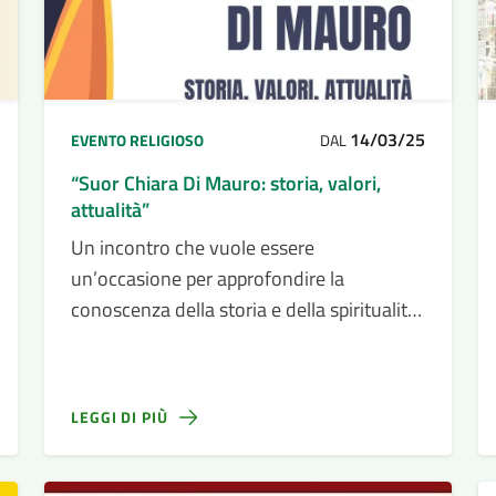
14/03/25
EVENTO RELIGIOSO
DAL
“Suor Chiara Di Mauro: storia, valori,
attualità”
Un incontro che vuole essere
un’occasione per approfondire la
conoscenza della storia e della spiritualità
di quella che è stata definita la “monaca
santa” di Siracusa,
LEGGI DI PIÙ