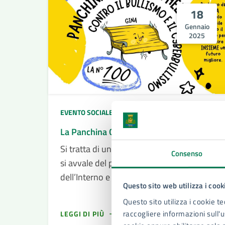
18
Gennaio
2025
18/01/25
18/01/25
EVENTO SOCIALE
DAL
—
AL
La Panchina Gialla contro il bullismo
Si tratta di un progetto di Helpis onlus che
Consenso
si avvale del patrocinio del ministero
dell’Interno e dell’Anci nazionale
Questo sito web utilizza i cook
Questo sito utilizza i cookie te
raccogliere informazioni sull'us
LEGGI DI PIÙ