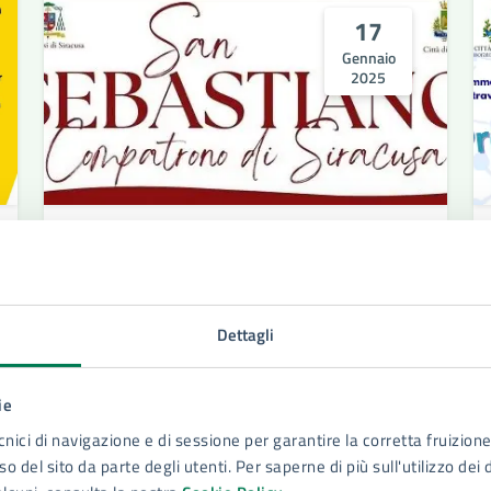
17
Gennaio
2025
EVENTO RELIGIOSO
17/01/25
26/01/25
DAL
—
AL
Festeggiamenti di San Sebastiano 2025
Dettagli
Programma dei festeggiamenti di San
Sebastiano
ie
cnici di navigazione e di sessione per garantire la corretta fruizione 
o del sito da parte degli utenti. Per saperne di più sull'utilizzo dei 
LEGGI DI PIÙ