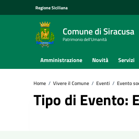
Vai ai contenuti
Vai al footer
Regione Siciliana
Comune di Siracusa
Patrimonio dell'Umanità
Amministrazione
Novità
Servizi
Home
/
Vivere il Comune
/
Eventi
/
Evento soc
Tipo di Evento: 