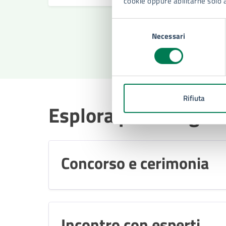
cookie oppure abilitarne solo 
Selezione
Necessari
del
«
consenso
Rifiuta
Esplora per categori
Concorso e cerimonia
Incontro con esperti