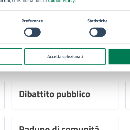
alcuni, consulta la nostra
Cookie Policy
.
Preferenze
Statistiche
1
2
3
4
5
6
7
8
Accetta selezionati
a
Dibattito pubblico
Raduno di comunità