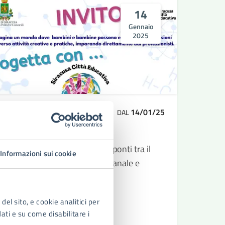
14
Gennaio
2025
14/01/25
CONCORSO/COMPETIZIONE
DAL
Progetta con....
Un invito speciale per creare ponti tra il
Informazioni sui cookie
mondo professionale e artigianale e
l’educazione dei più piccoli!
del sito, e cookie analitici per
dati e su come disabilitare i
LEGGI DI PIÙ