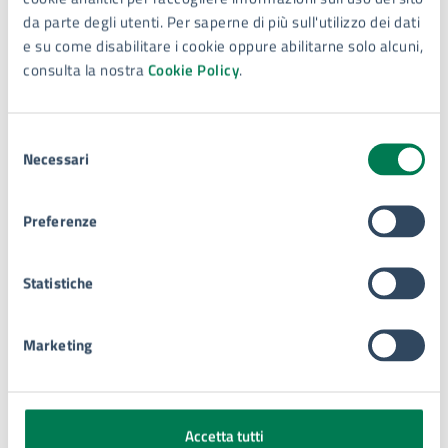
Ulteriori informazioni
da parte degli utenti. Per saperne di più sull'utilizzo dei dati
La festa di
San Sebastiano
è particolarmente sentita
e su come disabilitare i cookie oppure abilitarne solo alcuni,
dagli abitanti di
Ortigia
, l’isola che costituisce il
consulta la nostra
Cookie Policy
.
centro storico di Siracusa. San Sebastiano è il
santo
patrono dei portuali di Siracusa
, che lo hanno scelto
Selezione
come protettore per la sua forza e il suo coraggio.
Necessari
del
consenso
Preferenze
Contatti
Statistiche
Curia Arcivescovile di Siracusa
Marketing
Telefono:
093165328
Accetta tutti