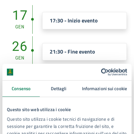
17
17:30 - Inizio evento
GEN
26
21:30 - Fine evento
GEN
Costi
Consenso
Dettagli
Informazioni sui cookie
Evento Gratuito
Questo sito web utilizza i cookie
Questo sito utilizza i cookie tecnici di navigazione e di
sessione per garantire la corretta fruizione del sito, e
cookie analitici per raccogliere informazioni sull'uso del sito