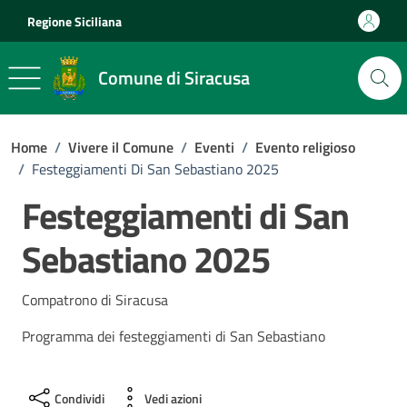
Vai ai contenuti
Vai al footer
Regione Siciliana
Comune di Siracusa
Home
/
Vivere il Comune
/
Eventi
/
Evento religioso
/
Festeggiamenti Di San Sebastiano 2025
Festeggiamenti di San
Sebastiano 2025
Compatrono di Siracusa
Programma dei festeggiamenti di San Sebastiano
Condividi
Vedi azioni