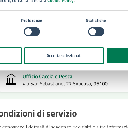
alcuni, consulta la nostra
Cookie Policy
.
Istanza di rilascio del tesserino venatorio
Preferenze
Statistiche
Uffici che erogano il servizio
Settore Attività Produttive - Suap
Via San Sebastiano, 27 Siracusa, 96100
Accetta selezionati
Ufficio Caccia e Pesca
Via San Sebastiano, 27 Siracusa, 96100
ondizioni di servizio
 conoscere i dettagli di scadenze, requisiti e altre informazio