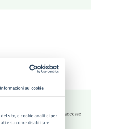
Informazioni sui cookie
compilare il modulo on line (con accesso
del sito, e cookie analitici per
dati e su come disabilitare i