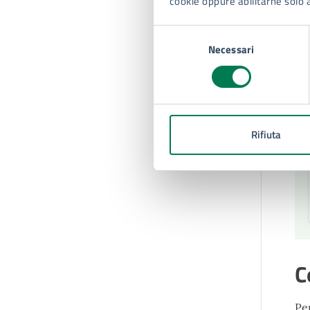
cookie oppure abilitarne solo 
Selezione
Necessari
del
consenso
Rifiuta
C
Per