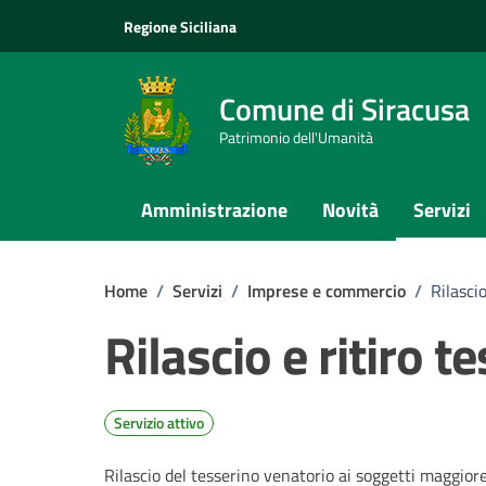
Vai ai contenuti
Vai al footer
Regione Siciliana
Comune di Siracusa
Patrimonio dell'Umanità
Amministrazione
Novità
Servizi
Home
/
Servizi
/
Imprese e commercio
/
Rilasci
Rilascio e ritiro t
Servizio attivo
Rilascio del tesserino venatorio ai soggetti maggior