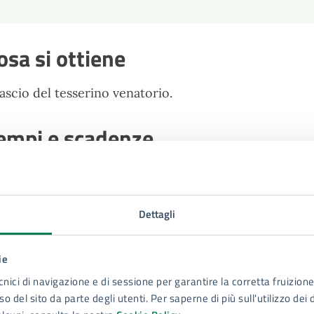
osa si ottiene
lascio del tesserino venatorio.
empi e scadenze
no al 30 Gennaio dell'anno successivo.
Dettagli
Accedi al servizio
ie
Per l’istanza di rilascio del tesserino venatorio è possibile 
cnici di navigazione e di sessione per garantire la corretta fruizione 
SPID o CIE) al seguente link.
o del sito da parte degli utenti. Per saperne di più sull'utilizzo dei 