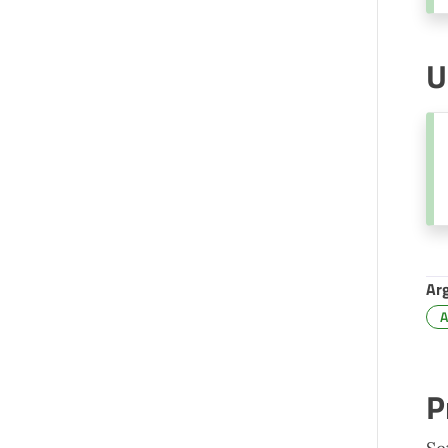
U
Ar
A
P