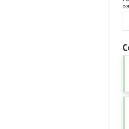
con
C