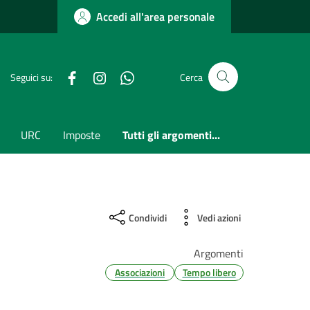
Accedi all'area personale
Facebook
Instagram
whatsapp
Seguici su:
Cerca
URC
Imposte
Tutti gli argomenti...
Condividi
Vedi azioni
Argomenti
Associazioni
Tempo libero