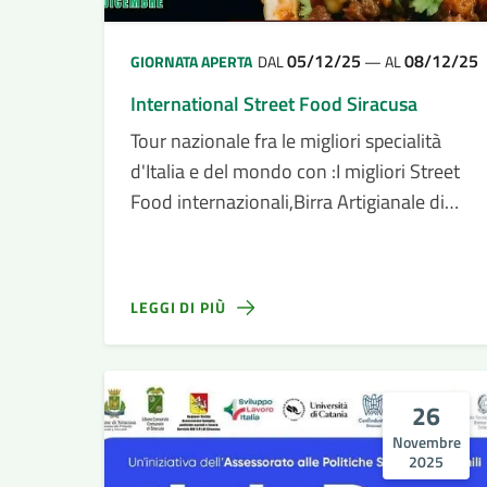
05/12/25
08/12/25
GIORNATA APERTA
DAL
—
AL
International Street Food Siracusa
Tour nazionale fra le migliori specialità
d'Italia e del mondo con :I migliori Street
Food internazionali,Birra Artigianale di
microbirrifici d’Italia e dal mondo , Dolci
tipici della tradizione Italiana ed
internazionale, Cibo e birra senza glutine
LEGGI DI PIÙ
26
Novembre
2025