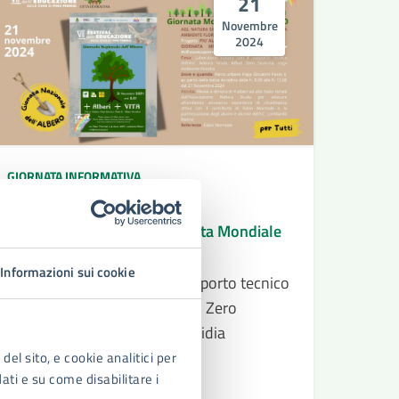
21
Novembre
2024
GIORNATA INFORMATIVA
21/11/24
21/11/24
DAL
—
AL
Piu’ Alberi, Piu’ Vita - Giornata Mondiale
dell’Albero
Informazioni sui cookie
Laboratorio natura con il supporto tecnico
dell’Ass. Natura Sicula, Rifiuti Zero
Siracusa, Lega Ambiente Floridia
del sito, e cookie analitici per
dati e su come disabilitare i
LEGGI DI PIÙ