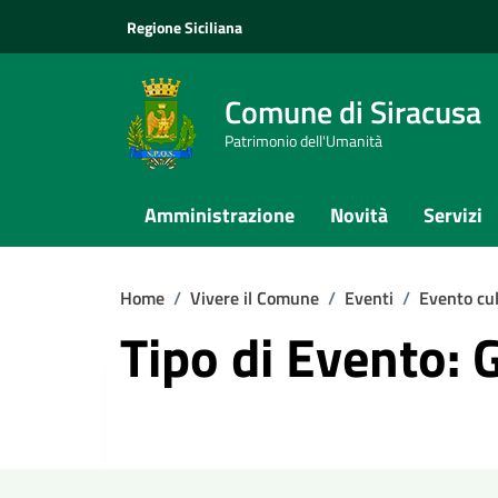
Vai ai contenuti
Vai al footer
Regione Siciliana
Comune di Siracusa
Patrimonio dell'Umanità
Amministrazione
Novità
Servizi
Home
/
Vivere il Comune
/
Eventi
/
Evento cul
Tipo di Evento: 