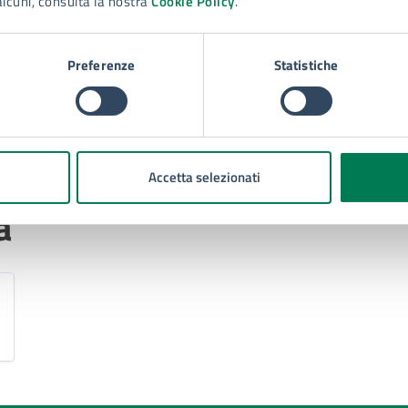
alcuni, consulta la nostra
Cookie Policy
.
Preferenze
Statistiche
1
2
»
Accetta selezionati
a