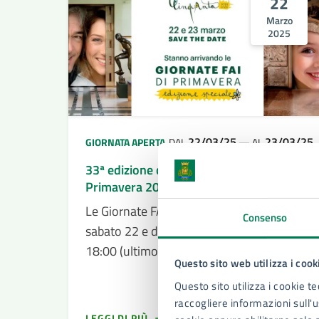
22
Marzo
2025
22/03/25
23/03/25
GIORNATA APERTA
DAL
—
AL
33ª edizione delle Giornate FAI di
Primavera 2025
Le Giornate FAI di Primavera tornano
Consenso
sabato 22 e domenica 23 marzo h 10:00 -
18:00 (ultimo ingresso 17:30) Aci Siracusa
Questo sito web utilizza i cook
- Foro Siracusano, 27, Siracusa
Questo sito utilizza i cookie te
raccogliere informazioni sull'us
LEGGI DI PIÙ