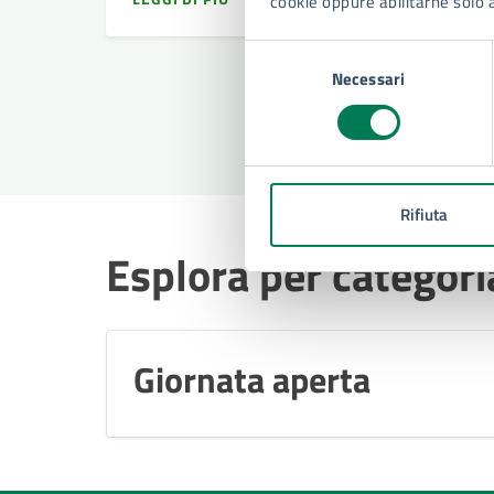
cookie oppure abilitarne solo 
Selezione
Necessari
del
consenso
Rifiuta
Esplora per categori
Giornata aperta