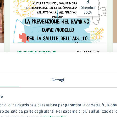
3
Dicembre
2024
03/12/24
GIORNATA INFORMATIVA
DAL
La Prevenzione nel Bambino come
modello per la salute dell'adulto
Incontro per discutere l’importanza della
Dettagli
prevenzione, e quindi anche dei corretti
comportamenti da attuare, per la salute
ie
del bambino
cnici di navigazione e di sessione per garantire la corretta fruizione 
o del sito da parte degli utenti. Per saperne di più sull'utilizzo dei 
LEGGI DI PIÙ