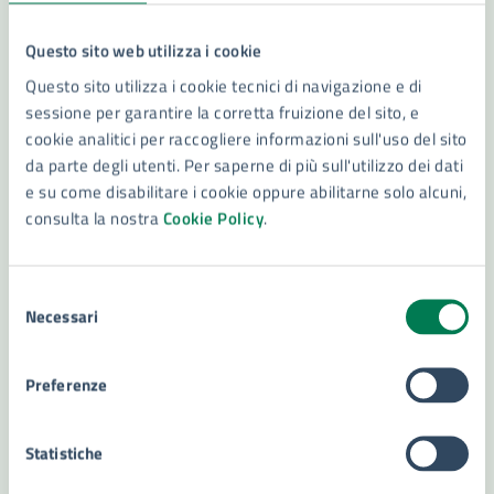
Questo sito web utilizza i cookie
Questo sito utilizza i cookie tecnici di navigazione e di
sessione per garantire la corretta fruizione del sito, e
cookie analitici per raccogliere informazioni sull'uso del sito
BIBLIOTECA
da parte degli utenti. Per saperne di più sull'utilizzo dei dati
Biblioteca San Pietro
e su come disabilitare i cookie oppure abilitarne solo alcuni,
Ospita il preziosissimo Fondo Antico costituito da libri,
consulta la nostra
Cookie Policy
.
giornali e documenti di assoluto pregio
Selezione
Necessari
del
LEGGI DI PIÙ
consenso
Preferenze
Statistiche