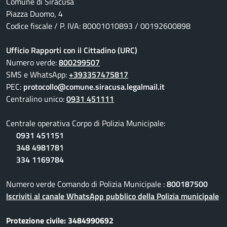
Comune di Siracusa
Piazza Duomo, 4
Codice fiscale / P. IVA: 80001010893 / 00192600898
Ufficio Rapporti con il Cittadino (URC)
Numero verde:
800299507
SMS e WhatsApp:
+393357475817
PEC:
protocollo@comune.siracusa.legalmail.it
Centralino unico:
0931 451111
Centrale operativa Corpo di Polizia Municipale:
0931 451151
348 4981781
334 1169784
Numero verde Comando di Polizia Municipale :
800187500
Iscriviti al canale WhatsApp pubblico della Polizia municipale
Protezione civile: 3484990692