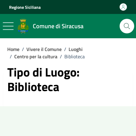
Vai ai contenuti
Vai al footer
Regione Siciliana
Comune di Siracusa
Home
/
Vivere il Comune
/
Luoghi
/
Centro per la cultura
/
Biblioteca
Tipo di Luogo:
Biblioteca