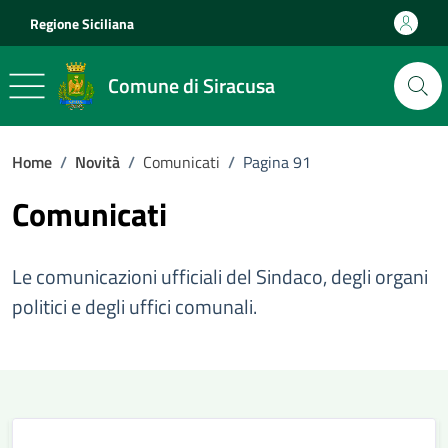
Vai ai contenuti
Vai al footer
Regione Siciliana
Comune di Siracusa
Home
/
Novità
/
Comunicati
/
Pagina 91
Comunicati
Le comunicazioni ufficiali del Sindaco, degli organi
politici e degli uffici comunali.