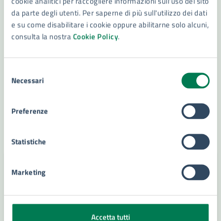
cookie analitici per raccogliere informazioni sull'uso del sito
da parte degli utenti. Per saperne di più sull'utilizzo dei dati
22/02/24
COMUNICATI
DAL
e su come disabilitare i cookie oppure abilitarne solo alcuni,
consulta la nostra
Cookie Policy
.
Consiglio comunale, sì a prevenzione incendi e
abbattimento barriere architettoniche
Selezione
Ha giurato Luigi Cavarra, entra nel gruppo
Necessari
del
Autonomisti Siracusa
consenso
Preferenze
LEGGI DI PIÙ
Statistiche
Marketing
Accetta tutti