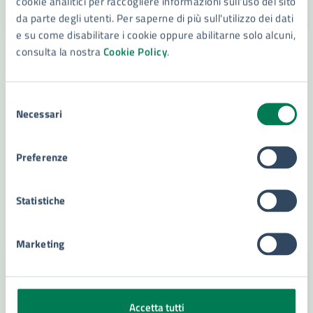
cookie analitici per raccogliere informazioni sull'uso del sito
da parte degli utenti. Per saperne di più sull'utilizzo dei dati
e su come disabilitare i cookie oppure abilitarne solo alcuni,
consulta la nostra
Cookie Policy
.
13/02/24
COMUNICATI
DAL
Assessore Giuseppe Pantano su Agenda Urbana
Selezione
Necessari
del
L’iter che ha causato la perdita del finanziamento
consenso
di Agenda Urbana finalizzato all’acquisto di bus
metano
Preferenze
Statistiche
LEGGI DI PIÙ
Marketing
Accetta tutti