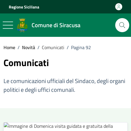
Vai ai contenuti
Vai al footer
Regione Siciliana
Comune di Siracusa
Home
/
Novità
/
Comunicati
/
Pagina 92
Comunicati
Le comunicazioni ufficiali del Sindaco, degli organi
politici e degli uffici comunali.