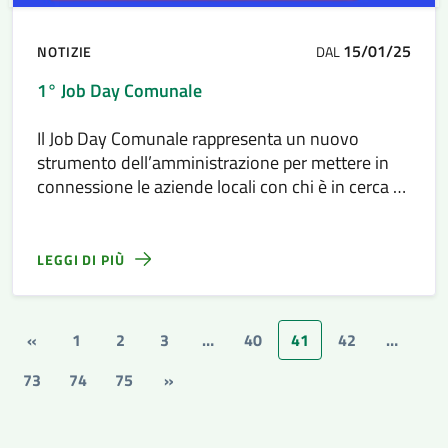
15/01/25
NOTIZIE
DAL
1° Job Day Comunale
Il Job Day Comunale rappresenta un nuovo
strumento dell’amministrazione per mettere in
connessione le aziende locali con chi è in cerca di
opportunità, giovani e non solo
LEGGI DI PIÙ
«
1
2
3
…
40
41
42
…
73
74
75
»