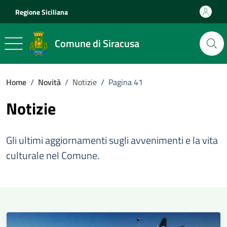
Vai ai contenuti
Vai al footer
Regione Siciliana
Comune di Siracusa
Home
/
Novità
/
Notizie
/
Pagina 41
Notizie
Gli ultimi aggiornamenti sugli avvenimenti e la vita
culturale nel Comune.