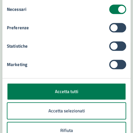
Da domenica 19 a sabato 25 gennaio 2025
Selezione
Necessari
del
consenso
LEGGI DI PIÙ
Preferenze
Statistiche
Marketing
Accetta tutti
Accetta selezionati
16/01/25
NOTIZIE
DAL
Rifiuta