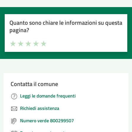
Quanto sono chiare le informazioni su questa
pagina?
Valuta la chiarezza delle informazioni (da 1 a 5 stelle)
Seleziona il numero di stelle per valutare la chiarezza delle i
Valuta 1 stelle su 5
Valuta 2 stelle su 5
Valuta 3 stelle su 5
Valuta 4 stelle su 5
Valuta 5 stelle su 5
Contatta il comune
Leggi le domande frequenti
Richiedi assistenza
Numero verde 800299507