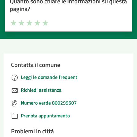
Quanto sono chiare le informazioni su questa
pagina?
Valuta la chiarezza delle informazioni (da 1 a 5 stelle)
Seleziona il numero di stelle per valutare la chiarezza delle i
Valuta 1 stelle su 5
Valuta 2 stelle su 5
Valuta 3 stelle su 5
Valuta 4 stelle su 5
Valuta 5 stelle su 5
Contatta il comune
Leggi le domande frequenti
Richiedi assistenza
Numero verde 800299507
Prenota appuntamento
Problemi in città