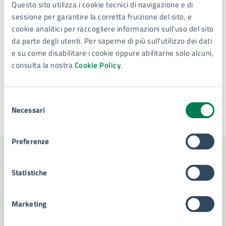
Questo sito utilizza i cookie tecnici di navigazione e di
E-mail:
fabio.granata@comune.siracusa.it
sessione per garantire la corretta fruizione del sito, e
cookie analitici per raccogliere informazioni sull'uso del sito
da parte degli utenti. Per saperne di più sull'utilizzo dei dati
e su come disabilitare i cookie oppure abilitarne solo alcuni,
consulta la nostra
Cookie Policy
.
Tipo di evento
: Evento culturale
Selezione
Necessari
del
Ultimo aggiornamento:
04/10/2024, 12:11
consenso
Preferenze
Contenuti correlati
Statistiche
Marketing
Amministrazione