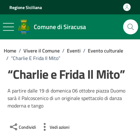
Vai ai contenuti
Vai al footer
Regione Siciliana
Comune di Siracusa
Home
/
Vivere il Comune
/
Eventi
/
Evento culturale
/
“Charlie E Frida Il Mito”
“Charlie e Frida Il Mito”
A partire dalle 19 di domenica 06 ottobre piazza Duomo
sarà il Palcoscenico di un originale spettacolo di danza
moderna e tango
Condividi
Vedi azioni