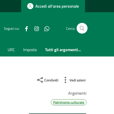
Accedi all'area personale
Facebook
Instagram
whatsapp
Seguici su:
Cerca
URC
Imposte
Tutti gli argomenti...
Condividi
Vedi azioni
Argomenti
Patrimonio culturale