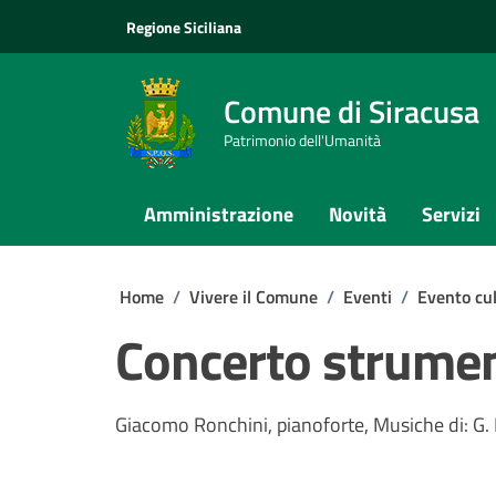
Vai ai contenuti
Vai al footer
Regione Siciliana
Comune di Siracusa
Patrimonio dell'Umanità
Amministrazione
Novità
Servizi
Home
/
Vivere il Comune
/
Eventi
/
Evento cul
Concerto strume
Giacomo Ronchini, pianoforte, Musiche di: G