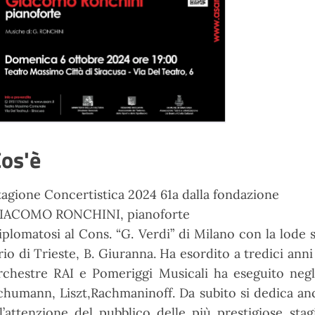
os'è
tagione Concertistica 2024 61a dalla fondazione
IACOMO RONCHINI, pianoforte
iplomatosi al Cons. “G. Verdi” di Milano con la lode s
rio di Trieste, B. Giuranna. Ha esordito a tredici ann
rchestre RAI e Pomeriggi Musicali ha eseguito negli
chumann, Liszt,Rachmaninoff. Da subito si dedica a
ll’attenzione del pubblico delle più prestigiose stag