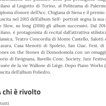
ilano al Lingotto di Torino, al Politeama di Palerm
iploma d’onore dell’Acc. Chigiana di Siena e il premi
’uscita nel 2015 dell’album Self- portrait segna la sua
o Slow, so long (2016) gli album successivi. Dal 201
ilano, è protagonista di recital dall’attrattiva stilist
lassica, Teatro Concordia di Monte Castello, Salotti d
azara, Casa Menotti di Spoleto, San Giac. Fest. d
ones on the Stones di Domodossola con un omaggio 
lorio di Favignana, Ravello Conc. Society, Jazz Festi
usée de la vie Wallone di Liège. Dopo Piano Works (
’uscita dell’album Poliedro.
 chi è rivolto
 tutti