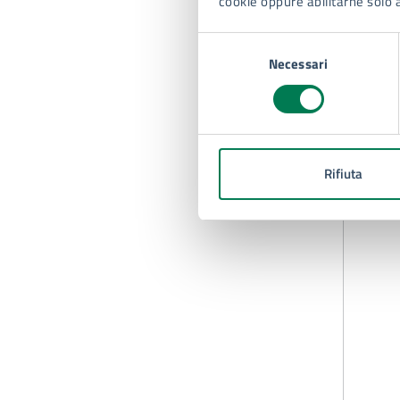
cookie oppure abilitarne solo 
Selezione
Necessari
del
consenso
Rifiuta
D