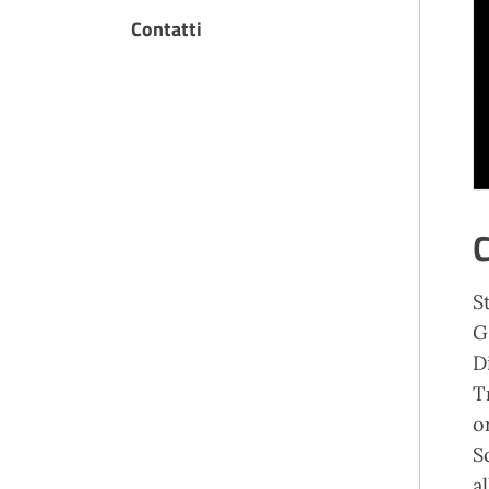
Contatti
C
S
G
D
T
o
S
a