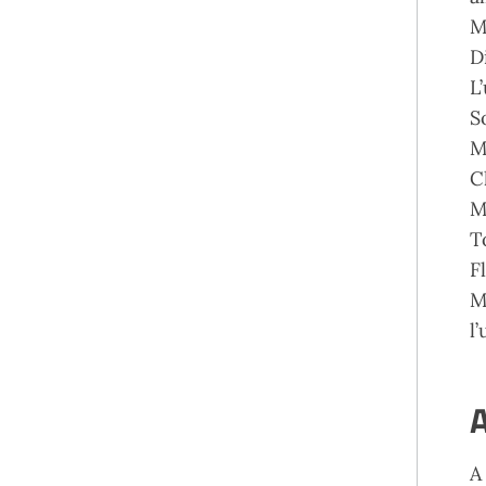
M
D
L
S
M
C
M
T
F
M
l
A
A