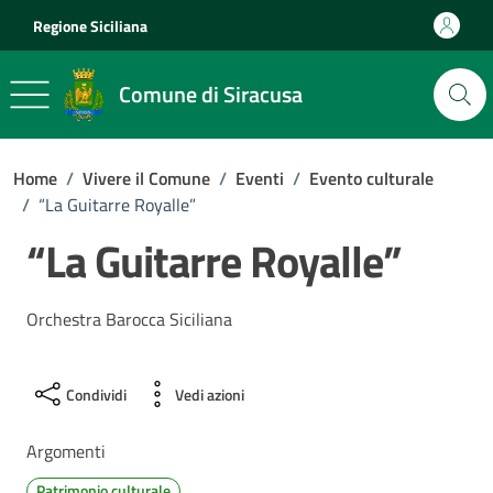
Vai ai contenuti
Vai al footer
Regione Siciliana
Comune di Siracusa
Home
/
Vivere il Comune
/
Eventi
/
Evento culturale
/
“La Guitarre Royalle”
“La Guitarre Royalle”
Orchestra Barocca Siciliana
Condividi
Vedi azioni
Argomenti
Patrimonio culturale