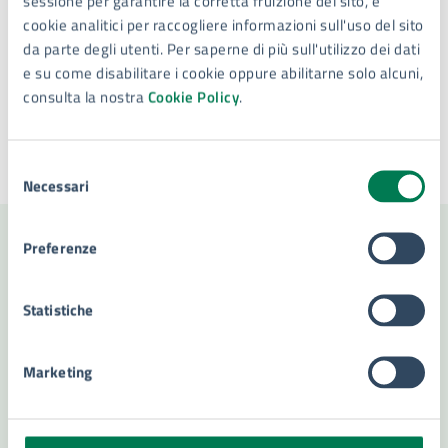
sessione per garantire la corretta fruizione del sito, e
cookie analitici per raccogliere informazioni sull'uso del sito
da parte degli utenti. Per saperne di più sull'utilizzo dei dati
Tipo di evento
: Evento culturale
e su come disabilitare i cookie oppure abilitarne solo alcuni,
consulta la nostra
Cookie Policy
.
Selezione
Ultimo aggiornamento:
12/05/2025, 11:21
Necessari
del
consenso
Preferenze
Contenuti correlati
Statistiche
Amministrazione
Marketing
Settore tutela e valorizzazione beni e attività
culturali, turismo e università