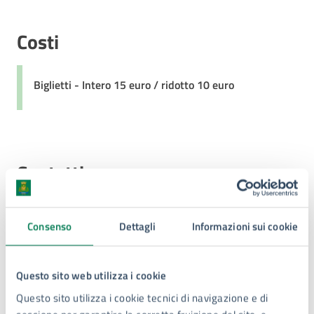
Costi
Biglietti - Intero 15 euro / ridotto 10 euro
Contatti
Servizi culturali e università
Consenso
Dettagli
Informazioni sui cookie
Telefono:
3476931619
E-mail:
politicheculturali@comune.siracusa.it
Questo sito web utilizza i cookie
PEC:
politicheculturali@comune.siracusa.legalmail.it
Questo sito utilizza i cookie tecnici di navigazione e di