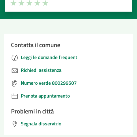
Valuta la chiarezza delle informazioni (da 1 a 5 stelle)
Seleziona il numero di stelle per valutare la chiarezza delle i
Valuta 1 stelle su 5
Valuta 2 stelle su 5
Valuta 3 stelle su 5
Valuta 4 stelle su 5
Valuta 5 stelle su 5
Contatta il comune
Leggi le domande frequenti
Richiedi assistenza
Numero verde 800299507
Prenota appuntamento
Problemi in città
Segnala disservizio