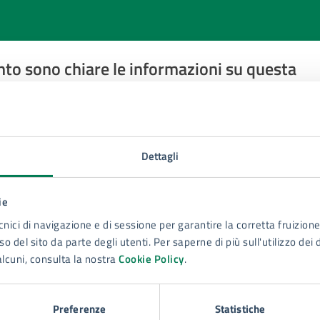
to sono chiare le informazioni su questa
na?
 chiarezza delle informazioni (da 1 a 5 stelle)
ona il numero di stelle per valutare la chiarezza delle inform
1 stelle su 5
uta 2 stelle su 5
Valuta 3 stelle su 5
Valuta 4 stelle su 5
Valuta 5 stelle su 5
Dettagli
ie
cnici di navigazione e di sessione per garantire la corretta fruizione 
o del sito da parte degli utenti. Per saperne di più sull'utilizzo dei 
alcuni, consulta la nostra
Cookie Policy
.
tatta il comune
Leggi le domande frequenti
Preferenze
Statistiche