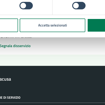
Richiedi assistenza
Numero verde 800299507
Prenota appuntamento
Accetta selezionati
blemi in città
Segnala disservizio
racusa
E DI SERVIZIO