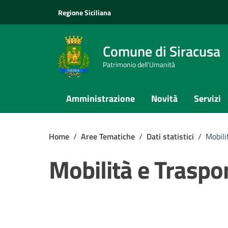
Vai ai contenuti
Vai al footer
Regione Siciliana
Comune di Siracusa
Patrimonio dell'Umanità
Amministrazione
Novità
Servizi
Home
/
Aree Tematiche
/
Dati statistici
/
Mobili
Mobilità e Traspor