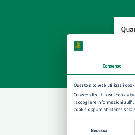
Quan
pagi
Valuta la
Selezi
Valuta 
Val
Consenso
Questo sito web utilizza i cook
Questo sito utilizza i cookie te
raccogliere informazioni sull'us
cookie oppure abilitarne solo 
Con
Selezione
Necessari
del