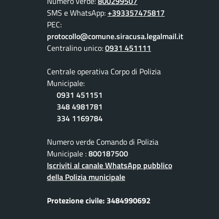
Numero verde:
800299507
SMS e WhatsApp:
+393357475817
PEC:
protocollo@comune.siracusa.legalmail.it
Centralino unico:
0931 451111
Centrale operativa Corpo di Polizia
Municipale:
0931 451151
348 4981781
334 1169784
Numero verde Comando di Polizia
Municipale :
800187500
Iscriviti al canale WhatsApp pubblico
della Polizia municipale
Protezione civile: 3484990692