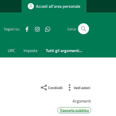
Accedi all'area personale
Facebook
Instagram
whatsapp
Seguici su:
Cerca
URC
Imposte
Tutti gli argomenti...
Condividi
Vedi azioni
Argomenti
Trasporto pubblico