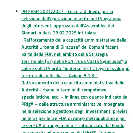
PR FESR 2021/2027 –Lettera di Invito per la
selezione dell’operazione inserito nel Programma
degli Interventi approvato dall’Assemblea dei
Sindaci in data 28.02.2025 intitolata
“Rafforzamento della capacità amministrativa della
Autorità Urbana di Siracusa” dei Comuni facenti
parte delle FUA nell’ambito della Strategia
Territoriale (ST) della FUA “Area Vasta Syracusae”, a
valere sulla Priorità “6. Verso le strategie di sviluppo
territoriale in Sicilia” – Azione 5.1.3 –
Rafforzamento della capacità amministrativa delle
Autorità Urbane in termini di competenze
specialistiche, ecc. – in linea con quanto indicato dal
PRigA – delle strutture amministrative impegnate
nella selezione e gestione degli investimenti previsti
nelle ST per le tre FUA di rango metropolitano e per
le sei FUA di rango medio – cofinanziato dal Fondo
europeo di sviluppo regionale (FESR). Termine