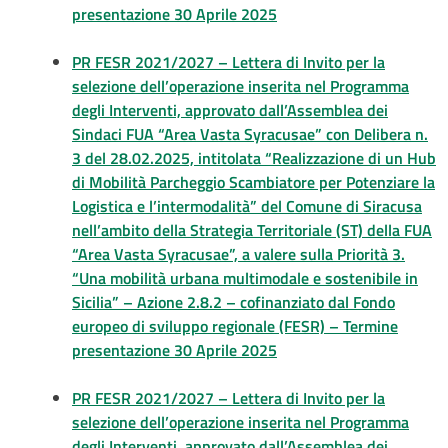
presentazione 30 Aprile 2025
PR FESR 2021/2027 – Lettera di Invito per la
selezione dell’operazione inserita nel Programma
degli Interventi, approvato dall’Assemblea dei
Sindaci FUA “Area Vasta Syracusae” con Delibera n.
3 del 28.02.2025, intitolata “Realizzazione di un Hub
di Mobilità Parcheggio Scambiatore per Potenziare la
Logistica e l’intermodalità” del Comune di Siracusa
nell’ambito della Strategia Territoriale (ST) della FUA
“Area Vasta Syracusae”, a valere sulla Priorità 3.
“Una mobilità urbana multimodale e sostenibile in
Sicilia” – Azione 2.8.2 – cofinanziato dal Fondo
europeo di sviluppo regionale (FESR) – Termine
presentazione 30 Aprile 2025
PR FESR 2021/2027 – Lettera di Invito per la
selezione dell’operazione inserita nel Programma
degli Interventi, approvato dall’Assemblea dei