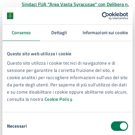
Sindaci FUA “Area Vasta Syracusae” con Delibera n.
3 del 28.02.2025, intitolata
“Interventi per potenziare
e migliorare gli ambienti scolastici e formativi Istituto
Comprensivo Wojtyla – Chindemi”
del Comune di
Consenso
Dettagli
Informazioni sui cookie
Siracusa nell’ambito della Strategia Territoriale (ST)
della FUA “Area Vasta Syracusae”, a valere sulla
Priorità “
6. Verso le Strategie di sviluppo territoriale in
Questo sito web utilizza i cookie
Sicilia”
– Azione 5.1.2 – Sub 5.1.2.2 – cofinanziato
dal Fondo europeo di sviluppo regionale (FESR).
Questo sito utilizza i cookie tecnici di navigazione e di
Termine presentazione 12 Giugno 2025
sessione per garantire la corretta fruizione del sito, e
cookie analitici per raccogliere informazioni sull'uso del sito
PR FESR 2021/2027 – Lettera di Invito per la
da parte degli utenti. Per saperne di più sull'utilizzo dei dati
selezione dell’operazione inserita nel Programma
e su come disabilitare i cookie oppure abilitarne solo alcuni,
degli Interventi, approvato dall’Assemblea dei
consulta la nostra
Cookie Policy
.
Sindaci FUA “Area Vasta Syracusae” con Delibera n.
3 del 28.02.2025, intitolata
“Impianto Polivalente
Centro di Aggregazione Giovanile di via Lazio”
del
Selezione
Necessari
Comune di Siracusa nell’ambito della Strategia
del
Territoriale (ST) della FUA “Area Vasta Syracusae”, a
consenso