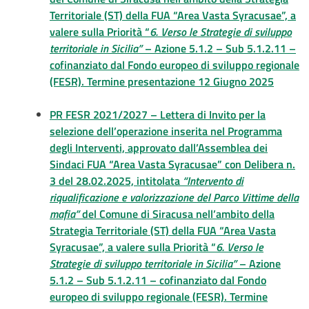
Territoriale (ST) della FUA “Area Vasta Syracusae”, a
valere sulla Priorità “
6. Verso le Strategie di sviluppo
territoriale in Sicilia”
– Azione 5.1.2 – Sub 5.1.2.11 –
cofinanziato dal Fondo europeo di sviluppo regionale
(FESR). Termine presentazione 12 Giugno 2025
PR FESR 2021/2027 – Lettera di Invito per la
selezione dell’operazione inserita nel Programma
degli Interventi, approvato dall’Assemblea dei
Sindaci FUA “Area Vasta Syracusae” con Delibera n.
3 del 28.02.2025, intitolata
“Intervento di
riqualificazione e valorizzazione del Parco Vittime della
mafia”
del Comune di Siracusa nell’ambito della
Strategia Territoriale (ST) della FUA “Area Vasta
Syracusae”, a valere sulla Priorità “
6. Verso le
Strategie di sviluppo territoriale in Sicilia”
– Azione
5.1.2 – Sub 5.1.2.11 – cofinanziato dal Fondo
europeo di sviluppo regionale (FESR). Termine