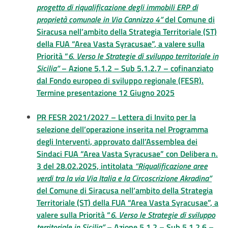
progetto di riqualificazione degli immobili ERP di
proprietà comunale in Via Cannizzo 4”
del Comune di
Siracusa nell’ambito della Strategia Territoriale (ST)
della FUA “Area Vasta Syracusae”, a valere sulla
Priorità “
6. Verso le Strategie di sviluppo territoriale in
Sicilia”
– Azione 5.1.2 – Sub 5.1.2.7 – cofinanziato
dal Fondo europeo di sviluppo regionale (FESR).
Termine presentazione 12 Giugno 2025
PR FESR 2021/2027 – Lettera di Invito per la
selezione dell’operazione inserita nel Programma
degli Interventi, approvato dall’Assemblea dei
Sindaci FUA “Area Vasta Syracusae” con Delibera n.
3 del 28.02.2025, intitolata
“Riqualificazione aree
verdi tra la via Via Italia e la Circoscrizione Akradina”
del Comune di Siracusa nell’ambito della Strategia
Territoriale (ST) della FUA “Area Vasta Syracusae”, a
valere sulla Priorità “
6. Verso le Strategie di sviluppo
territoriale in Sicilia”
– Azione 5.1.2 – Sub 5.1.2.6 –