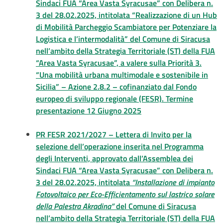
Sindaci FUA “Area Vasta Syracusae” con Delibera n.
3 del 28.02.2025, intitolata “Realizzazione di un Hub
di Mobilità Parcheggio Scambiatore per Potenziare la
Logistica e l’intermodalità” del Comune di Siracusa
nell’ambito della Strategia Territoriale (ST) della FUA
“Area Vasta Syracusae”, a valere sulla Priorità 3.
“Una mobilità urbana multimodale e sostenibile in
Sicilia” – Azione 2.8.2 – cofinanziato dal Fondo
europeo di sviluppo regionale (FESR). Termine
presentazione 12 Giugno 2025
PR FESR 2021/2027 – Lettera di Invito per la
selezione dell’operazione inserita nel Programma
degli Interventi, approvato dall’Assemblea dei
Sindaci FUA “Area Vasta Syracusae” con Delibera n.
3 del 28.02.2025, intitolata
“Installazione di impianto
Fotovoltaico per Eco-Efficientamento sul lastrico solare
della Palestra Akradina”
del Comune di Siracusa
nell’ambito della Strategia Territoriale (ST) della FUA