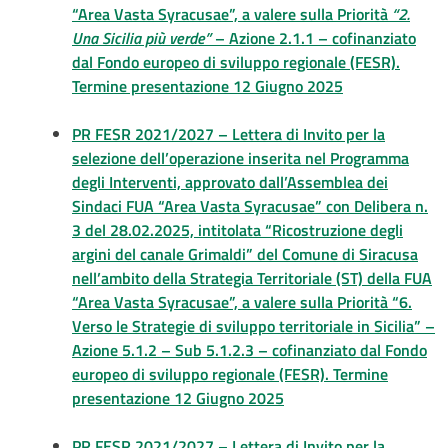
“Area Vasta Syracusae”, a valere sulla Priorità
“2.
Una Sicilia più verde”
– Azione 2.1.1 – cofinanziato
dal Fondo europeo di sviluppo regionale (FESR).
Termine presentazione 12 Giugno 2025
PR FESR 2021/2027 – Lettera di Invito per la
selezione dell’operazione inserita nel Programma
degli Interventi, approvato dall’Assemblea dei
Sindaci FUA “Area Vasta Syracusae” con Delibera n.
3 del 28.02.2025, intitolata “Ricostruzione degli
argini del canale Grimaldi” del Comune di Siracusa
nell’ambito della Strategia Territoriale (ST) della FUA
“Area Vasta Syracusae”, a valere sulla Priorità “6.
Verso le Strategie di sviluppo territoriale in Sicilia” –
Azione 5.1.2 – Sub 5.1.2.3 – cofinanziato dal Fondo
europeo di sviluppo regionale (FESR). Termine
presentazione 12 Giugno 2025
PR FESR 2021/2027 – Lettera di Invito per la