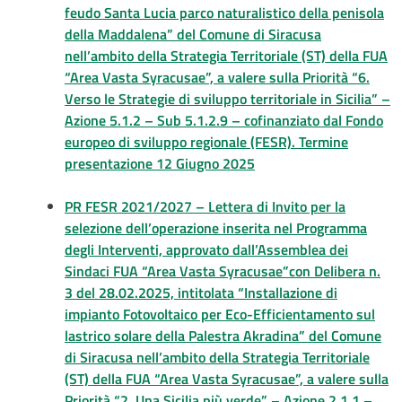
feudo Santa Lucia parco naturalistico della penisola
della Maddalena” del Comune di Siracusa
nell’ambito della Strategia Territoriale (ST) della FUA
“Area Vasta Syracusae”, a valere sulla Priorità “6.
Verso le Strategie di sviluppo territoriale in Sicilia” –
Azione 5.1.2 – Sub 5.1.2.9 – cofinanziato dal Fondo
europeo di sviluppo regionale (FESR). Termine
presentazione 12 Giugno 2025
PR FESR 2021/2027 – Lettera di Invito per la
selezione dell’operazione inserita nel Programma
degli Interventi, approvato dall’Assemblea dei
Sindaci FUA “Area Vasta Syracusae”con Delibera n.
3 del 28.02.2025, intitolata “Installazione di
impianto Fotovoltaico per Eco-Efficientamento sul
lastrico solare della Palestra Akradina” del Comune
di Siracusa nell’ambito della Strategia Territoriale
(ST) della FUA “Area Vasta Syracusae”, a valere sulla
Priorità “2. Una Sicilia più verde” – Azione 2.1.1 –