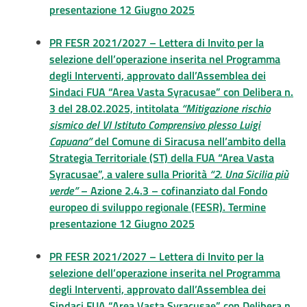
presentazione 12 Giugno 2025
PR FESR 2021/2027 – Lettera di Invito per la
selezione dell’operazione inserita nel Programma
degli Interventi, approvato dall’Assemblea dei
Sindaci FUA “Area Vasta Syracusae” con Delibera n.
3 del 28.02.2025, intitolata
“Mitigazione rischio
sismico del VI Istituto Comprensivo plesso Luigi
Capuana”
del Comune di Siracusa nell’ambito della
Strategia Territoriale (ST) della FUA “Area Vasta
Syracusae”, a valere sulla Priorità
“2. Una Sicilia più
verde”
– Azione 2.4.3 – cofinanziato dal Fondo
europeo di sviluppo regionale (FESR). Termine
presentazione 12 Giugno 2025
PR FESR 2021/2027 – Lettera di Invito per la
selezione dell’operazione inserita nel Programma
degli Interventi, approvato dall’Assemblea dei
Sindaci FUA “Area Vasta Syracusae” con Delibera n.