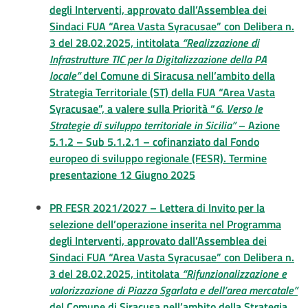
degli Interventi, approvato dall’Assemblea dei
Sindaci FUA “Area Vasta Syracusae” con Delibera n.
3 del 28.02.2025, intitolata
“Realizzazione di
Infrastrutture TIC per la Digitalizzazione della PA
locale”
del Comune di Siracusa nell’ambito della
Strategia Territoriale (ST) della FUA “Area Vasta
Syracusae”, a valere sulla Priorità “
6. Verso le
Strategie di sviluppo territoriale in Sicilia”
– Azione
5.1.2 – Sub 5.1.2.1 – cofinanziato dal Fondo
europeo di sviluppo regionale (FESR). Termine
presentazione 12 Giugno 2025
PR FESR 2021/2027 – Lettera di Invito per la
selezione dell’operazione inserita nel Programma
degli Interventi, approvato dall’Assemblea dei
Sindaci FUA “Area Vasta Syracusae” con Delibera n.
3 del 28.02.2025, intitolata
“Rifunzionalizzazione e
valorizzazione di Piazza Sgarlata e dell’area mercatale”
del Comune di Siracusa nell’ambito della Strategia