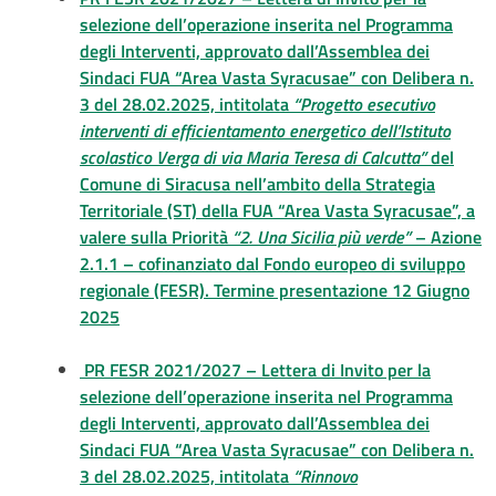
selezione dell’operazione inserita nel Programma
degli Interventi, approvato dall’Assemblea dei
Sindaci FUA “Area Vasta Syracusae” con Delibera n.
3 del 28.02.2025, intitolata
“Progetto esecutivo
interventi di efficientamento energetico dell’Istituto
scolastico Verga di via Maria Teresa di Calcutta”
del
Comune di Siracusa nell’ambito della Strategia
Territoriale (ST) della FUA “Area Vasta Syracusae”, a
valere sulla Priorità
“2. Una Sicilia più verde”
– Azione
2.1.1 – cofinanziato dal Fondo europeo di sviluppo
regionale (FESR). Termine presentazione 12 Giugno
2025
PR FESR 2021/2027 – Lettera di Invito per la
selezione dell’operazione inserita nel Programma
degli Interventi, approvato dall’Assemblea dei
Sindaci FUA “Area Vasta Syracusae” con Delibera n.
3 del 28.02.2025, intitolata
“Rinnovo