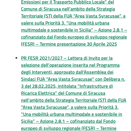
Emissioni per il Trasporto Pubblico Locale” del
Comune di Siracusa nell’ambito della Strategia
Territoriale (ST) della FUA “Area Vasta Syracusae”, a
valere sulla Priorità 3. “Una mobilità urbana
multimodale e sostenibile in Sicilia” – Azione 2.8.1 –
cofinanziato dal Fondo europeo di sviluppo regionale
(FESR) – Termine presentazione 30 Aprile 2025
PR FESR 2021/2027 – Lettera di Invito per la
selezione dell’operazione inserita nel Programma
degli Interventi, approvato dall’Assemblea dei
Sindaci FUA “Area Vasta Syracusae” con Delibera n.
3 del 28.02.2025, intitolata “Infrastrutture di
Ricarica Elettrica” del Comune di Siracusa
nell’ambito della Strategia Territoriale (ST) della FUA
“Area Vasta Syracusae”, a valere sulla Priorità 3.
”Una mobilità urbana multimodale e sostenibile in
Sicilia” – Azione 2.8.1 – cofinanziato dal Fondo
europeo di sviluppo regionale (FESR) – Termine