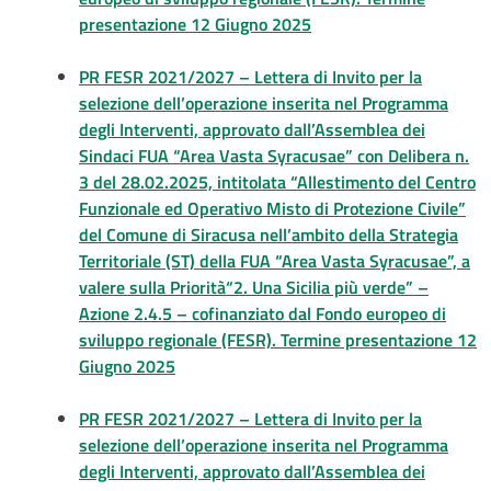
presentazione 12 Giugno 2025
PR FESR 2021/2027 – Lettera di Invito per la
selezione dell’operazione inserita nel Programma
degli Interventi, approvato dall’Assemblea dei
Sindaci FUA “Area Vasta Syracusae” con Delibera n.
3 del 28.02.2025, intitolata “Allestimento del Centro
Funzionale ed Operativo Misto di Protezione Civile”
del Comune di Siracusa nell’ambito della Strategia
Territoriale (ST) della FUA “Area Vasta Syracusae”, a
valere sulla Priorità“2. Una Sicilia più verde” –
Azione 2.4.5 – cofinanziato dal Fondo europeo di
sviluppo regionale (FESR). Termine presentazione 12
Giugno 2025
PR FESR 2021/2027 – Lettera di Invito per la
selezione dell’operazione inserita nel Programma
degli Interventi, approvato dall’Assemblea dei