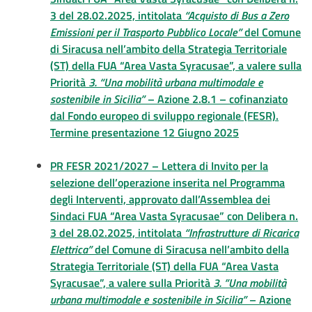
3 del 28.02.2025, intitolata
“Acquisto di Bus a Zero
Emissioni per il Trasporto Pubblico Locale”
del Comune
di Siracusa nell’ambito della Strategia Territoriale
(ST) della FUA “Area Vasta Syracusae”, a valere sulla
Priorità
3. “Una mobilità urbana multimodale e
sostenibile in Sicilia”
– Azione 2.8.1 – cofinanziato
dal Fondo europeo di sviluppo regionale (FESR).
Termine presentazione 12 Giugno 2025
PR FESR 2021/2027 – Lettera di Invito per la
selezione dell’operazione inserita nel Programma
degli Interventi, approvato dall’Assemblea dei
Sindaci FUA “Area Vasta Syracusae” con Delibera n.
3 del 28.02.2025, intitolata
“Infrastrutture di Ricarica
Elettrica”
del Comune di Siracusa nell’ambito della
Strategia Territoriale (ST) della FUA “Area Vasta
Syracusae”, a valere sulla Priorità
3. ”Una mobilità
urbana multimodale e sostenibile in Sicilia”
– Azione