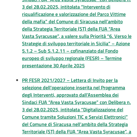
3 del 28.02.2025, intitolata “Intervento di
riqualificazione e valorizzazione del Parco Vittime
della mafia” del Comune di Siracusa nell’ambito
della Strategia Territoriale (ST) della FUA “Area
Vasta Syracusae”, a valere sulla Priorità “6. Verso le
Strategie di sviluppo territoriale in Sicilia” – Azione
5.1.2 – Sub 5.1.2.11 – cofinanziato dal Fondo
europeo di sviluppo regionale (FESR) – Termine
presentazione 30 Aprile 2025
PR FESR 2021/2027 – Lettera di Invito per la
selezione dell’operazione inserita nel Programma
degli Interventi, approvato dall’Assemblea dei
Sindaci FUA “Area Vasta Syracusae” con Delibera n.
3 del 28.02.2025, intitolata “Digitalizzazione del
Comune tramite Soluzioni TIC e Servizi Elettronici”
del Comune di Siracusa nell’ambito della Strategia
Territoriale (ST) della FUA “Area Vasta Syracusae”, a