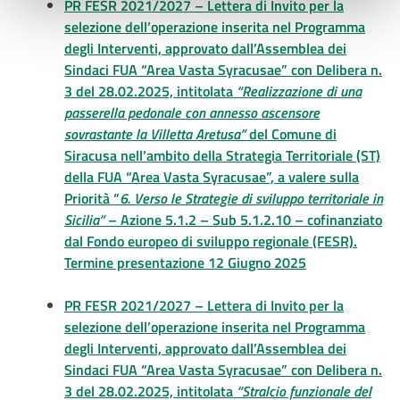
PR FESR 2021/2027 – Lettera di Invito per la
selezione dell’operazione inserita nel Programma
degli Interventi, approvato dall’Assemblea dei
Sindaci FUA “Area Vasta Syracusae” con Delibera n.
3 del 28.02.2025, intitolata
“Realizzazione di una
passerella pedonale con annesso ascensore
sovrastante la Villetta Aretusa”
del Comune di
Siracusa nell’ambito della Strategia Territoriale (ST)
della FUA “Area Vasta Syracusae”, a valere sulla
Priorità “
6. Verso le Strategie di sviluppo territoriale in
Sicilia”
– Azione 5.1.2 – Sub 5.1.2.10 – cofinanziato
dal Fondo europeo di sviluppo regionale (FESR).
Termine presentazione 12 Giugno 2025
PR FESR 2021/2027 – Lettera di Invito per la
selezione dell’operazione inserita nel Programma
degli Interventi, approvato dall’Assemblea dei
Sindaci FUA “Area Vasta Syracusae” con Delibera n.
3 del 28.02.2025, intitolata
“Stralcio funzionale del