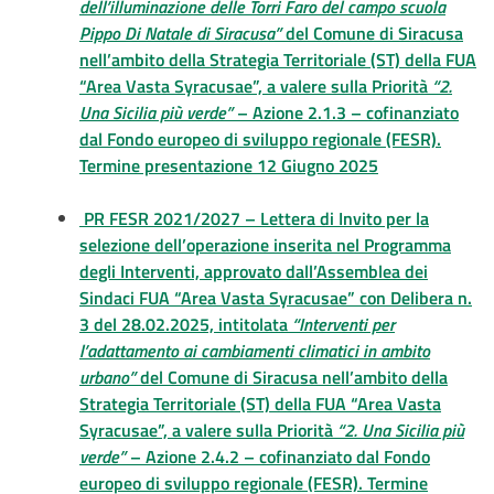
dell’illuminazione delle Torri Faro del campo scuola
Pippo Di Natale di Siracusa”
del Comune di Siracusa
nell’ambito della Strategia Territoriale (ST) della FUA
“Area Vasta Syracusae”, a valere sulla Priorità
“2.
Una Sicilia più verde”
– Azione 2.1.3 – cofinanziato
dal Fondo europeo di sviluppo regionale (FESR).
Termine presentazione 12 Giugno 2025
PR FESR 2021/2027 – Lettera di Invito per la
selezione dell’operazione inserita nel Programma
degli Interventi, approvato dall’Assemblea dei
Sindaci FUA “Area Vasta Syracusae” con Delibera n.
3 del 28.02.2025, intitolata
“Interventi per
l’adattamento ai cambiamenti climatici in ambito
urbano”
del Comune di Siracusa nell’ambito della
Strategia Territoriale (ST) della FUA “Area Vasta
Syracusae”, a valere sulla Priorità
“2. Una Sicilia più
verde”
– Azione 2.4.2 – cofinanziato dal Fondo
europeo di sviluppo regionale (FESR). Termine