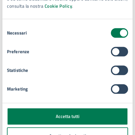
concreto di solidarietà che unisce la comunità e rafforza
consulta la nostra
Cookie Policy
.
il senso di responsabilità collettiva.
Selezione
Galleria immagini
Necessari
del
consenso
Preferenze
Statistiche
Marketing
Accetta tutti