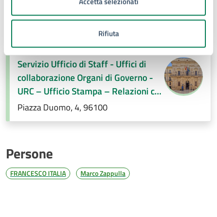
Accetta selezionati
A cura di
Rifiuta
Servizio Ufficio di Staff - Uffici di
collaborazione Organi di Governo -
URC – Ufficio Stampa – Relazioni con
la città
Piazza Duomo, 4, 96100
Persone
FRANCESCO ITALIA
Marco Zappulla