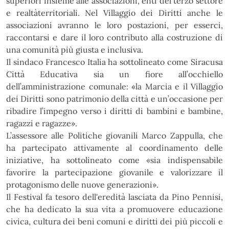
superiori insieme alle associazioni, enti del terzo settore
e realtà
territoriali. Nel Villaggio dei Diritti anche le
associazioni avranno le loro postazioni, per esserci,
raccontarsi e dare il
loro contributo alla costruzione di
una comunità più giusta e inclusiva.
Il
sindaco
Francesco
Italia
ha
sottolineato
come
Siracusa
Città
Educativa
sia
un
fiore
all’occhiello
dell’amministrazione comunale:
«
la Marcia e il Villaggio
dei Diritti sono patrimonio della città e un’occasione per
ribadire l’impegno verso i diritti di bambini e bambine,
ragazzi e ragazze
»
.
L’assessore alle Politiche giovanili Marco Zappulla
, che
ha partecipato attivamente al coordinamento delle
iniziative,
ha sottolineato come
«
sia indispensabile
favorire la partecipazione giovanile e valorizzare il
protagonismo delle
nuove generazioni
»
.
Il Festival fa tesoro dell'eredità lasciata da Pino Pennisi,
che ha dedicato la sua vita a promuovere educazione
civica,
cultura dei beni comuni e diritti dei più piccoli e