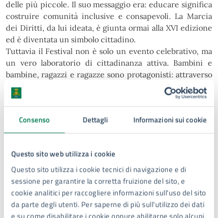
delle più piccole. Il suo messaggio era: educare significa
costruire
comunità inclusive e consapevoli. La Marcia
dei Diritti, da lui ideata, è giunta ormai alla XVI edizione
ed è diventata
un simbolo cittadino.
Tuttavia il Festival non è solo un evento celebrativo, ma
un vero laboratorio di cittadinanza attiva. Bambini e
bambine, ragazzi e ragazze sono protagonisti: attraverso
laboratori, spettacoli e incontri, imparano che i loro
diritti
sono inviolabili e che la società deve garantire loro
ascolto e rispetto. La città intera si trasforma in una
Consenso
Dettagli
Informazioni sui cookie
“Città
Educativa”, dove istituzioni e cittadini collaborano
per un futuro più giusto.
Tra l’impegno di tutte le realtà coinvolte, una menzione
Questo sito web utilizza i cookie
va ai volontari e alle volontarie della Croce Rossa Italiana
giovanile di Siracusa, che anche quest’anno
Questo sito utilizza i cookie tecnici di navigazione e di
garantiranno il coordinamento della Marcia dei Diritti
sessione per garantire la corretta fruizione del sito, e
insieme ad Astrea
e Animamente, assicurando ordine,
cookie analitici per raccogliere informazioni sull'uso del sito
sicurezza e supporto logistico. Accanto a loro, torna
da parte degli utenti. Per saperne di più sull'utilizzo dei dati
anche la raccolta del Banco
Alimentare, un gesto
e su come disabilitare i cookie oppure abilitarne solo alcuni,