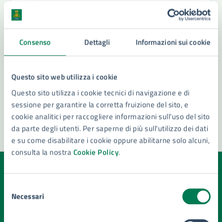
Settore Sistemi Informativi e Transizione Digitale
- Statistica
Capo di Gabinetto
Consenso
Dettagli
Informazioni sui cookie
1^ Commissione – Lavori Pubblici, Urbanistica,
Patrimonio, Regolamenti di competenza
Questo sito web utilizza i cookie
Vedi altri 2
Questo sito utilizza i cookie tecnici di navigazione e di
sessione per garantire la corretta fruizione del sito, e
cookie analitici per raccogliere informazioni sull'uso del sito
da parte degli utenti. Per saperne di più sull'utilizzo dei dati
e su come disabilitare i cookie oppure abilitarne solo alcuni,
consulta la nostra
Cookie Policy
.
Quanto sono chiare le informazioni su questa
Selezione
pagina?
Necessari
del
consenso
Valuta la chiarezza delle informazioni (da 1 a 5 stelle)
Seleziona il numero di stelle per valutare la chiarezza delle i