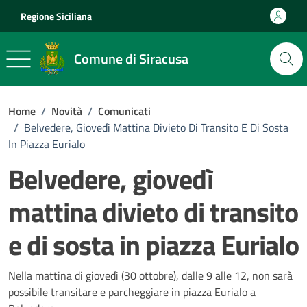
Vai ai contenuti
Vai al footer
Regione Siciliana
Comune di Siracusa
Home
/
Novità
/
Comunicati
/
Belvedere, Giovedì Mattina Divieto Di Transito E Di Sosta
In Piazza Eurialo
Belvedere, giovedì
mattina divieto di transito
e di sosta in piazza Eurialo
Dettagli della notizia
Nella mattina di giovedì (30 ottobre), dalle 9 alle 12, non sarà
possibile transitare e parcheggiare in piazza Eurialo a