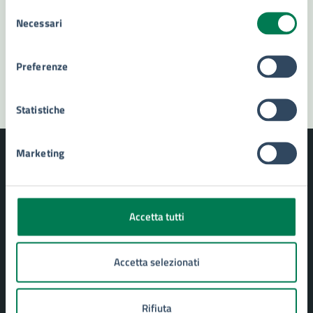
Prenota appuntamento
Selezione
Necessari
del
Problemi in città
consenso
Preferenze
Segnala disservizio
Statistiche
Marketing
Comune di Siracusa
Accetta tutti
AMMINISTRAZIONE
Accetta selezionati
Aree amministrative
Uffici
Rifiuta
Organi di governo