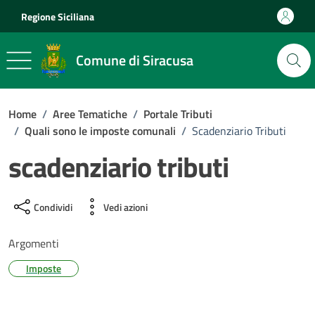
Vai ai contenuti
Vai al footer
Regione Siciliana
Comune di Siracusa
Home
/
Aree Tematiche
/
Portale Tributi
/
Quali sono le imposte comunali
/
Scadenziario Tributi
scadenziario tributi
Condividi
Vedi azioni
Argomenti
Imposte