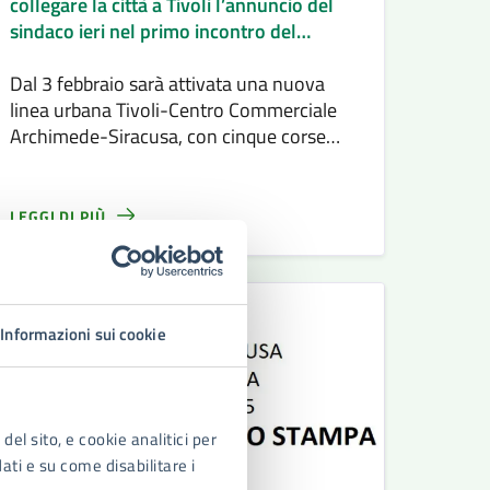
collegare la città a Tivoli l’annuncio del
sindaco ieri nel primo incontro del
progetto “Patti di quartiere”
Dal 3 febbraio sarà attivata una nuova
linea urbana Tivoli-Centro Commerciale
Archimede-Siracusa, con cinque corse
giornaliere e nove fermate.
LEGGI DI PIÙ
Informazioni sui cookie
del sito, e cookie analitici per
dati e su come disabilitare i