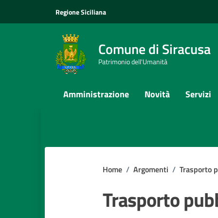
Vai ai contenuti
Vai al footer
Regione Siciliana
Comune di Siracusa
Patrimonio dell'Umanità
Amministrazione
Novità
Servizi
Home
/
Argomenti
/
Trasporto p
Trasporto pub