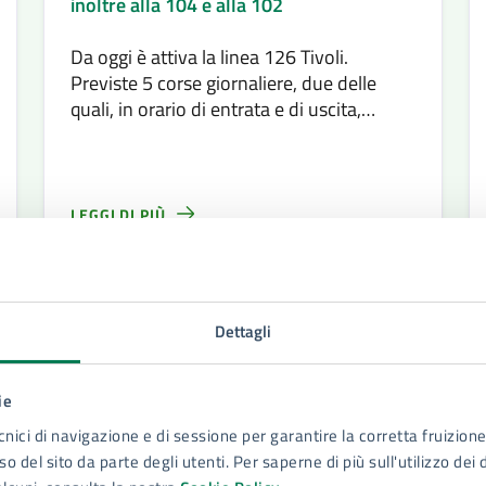
inoltre alla 104 e alla 102
Da oggi è attiva la linea 126 Tivoli.
Previste 5 corse giornaliere, due delle
quali, in orario di entrata e di uscita,
assicureranno il giro scolastico passando
dai “villini”.
LEGGI DI PIÙ
Dettagli
ie
cnici di navigazione e di sessione per garantire la corretta fruizione 
o del sito da parte degli utenti. Per saperne di più sull'utilizzo dei 