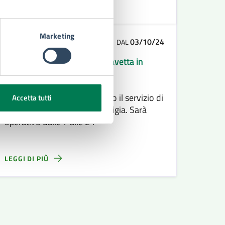
Marketing
03/10/24
COMUNICATI
DAL
Riprende il servizio di bus navetta in
Ortigia
Da oggi 03/10/2024 è ripreso il servizio di
Accetta tutti
bus navetta all’interno di Ortigia. Sarà
operativo dalle 7 alle 24
LEGGI DI PIÙ