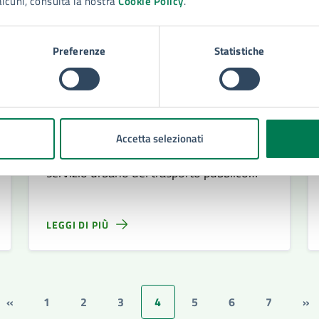
alcuni, consulta la nostra
Cookie Policy
.
Preferenze
Statistiche
04/11/24
COMUNICATI
DAL
Trasporto pubblico urbano, il capolinea
spostato da via Rubino a corso Umberto I
Da stamattina lunedì 04 novembre, il
Accetta selezionati
capolinea dei mezzi che effettuano il
servizio urbano del trasporto pubblico
locale è stato spostato da via Rubino a
corso Umberto I
LEGGI DI PIÙ
«
1
2
3
4
5
6
7
»