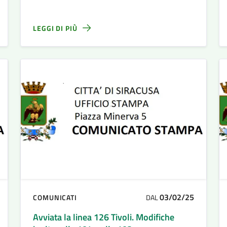
tratta di problematiche temporanee legate
a ragioni tecniche che verranno
prontamente risolte.
LEGGI DI PIÙ
03/02/25
COMUNICATI
DAL
Avviata la linea 126 Tivoli. Modifiche