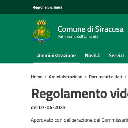
Vai ai contenuti
Vai al footer
Regione Siciliana
Comune di Siracusa
Patrimonio dell'Umanità
Amministrazione
Novità
Servizi
Home
/
Amministrazione
/
Documenti e dati
/
Regolamento vid
Dettagli del documento
del 07-04-2023
Approvato con deliberazione del Commissari