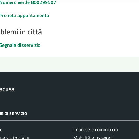
Numero verde 800299507
Prenota appuntamento
blemi in città
Segnala disservizio
racusa
E DI SERVIZIO
e
Imprese e commercio
 e stato civile
Mobilità e trasporti