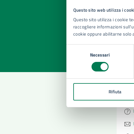
Questo sito web utilizza i cook
Quan
Questo sito utilizza i cookie te
pagi
raccogliere informazioni sull'us
cookie oppure abilitarne solo 
Valuta la
Selezi
Valuta 
Val
Selezione
Necessari
del
consenso
Rifiuta
Con