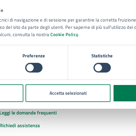
ie
to sono chiare le informazioni su questa
cnici di navigazione e di sessione per garantire la corretta fruizione 
na?
o del sito da parte degli utenti. Per saperne di più sull'utilizzo dei 
alcuni, consulta la nostra
Cookie Policy
.
 chiarezza delle informazioni (da 1 a 5 stelle)
ona il numero di stelle per valutare la chiarezza delle inform
1 stelle su 5
uta 2 stelle su 5
Valuta 3 stelle su 5
Valuta 4 stelle su 5
Valuta 5 stelle su 5
Preferenze
Statistiche
Accetta selezionati
tatta il comune
Leggi le domande frequenti
Richiedi assistenza