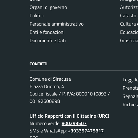
Organi di governo
Autorizz
Politici
Catasto 
Personale amministrativo
Cultura 
Enti e fondazioni
Educazi
Documenti e Dati
Giustizi
CONTATTI
Comune di Siracusa
Leggi l
Piazza Duomo, 4
Prenot
Codice fiscale / P. IVA: 80001010893 /
Segnala
00192600898
Richies
Ufficio Rapporti con il Cittadino (URC)
Numero verde:
800299507
SMS e WhatsApp:
+393357475817