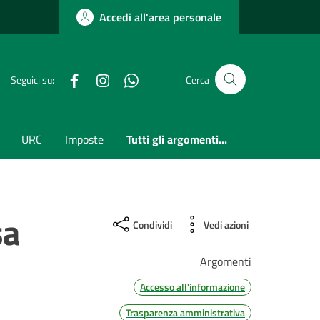
Accedi all'area personale
Facebook
Instagram
whatsapp
Seguici su:
Cerca
URC
Imposte
Tutti gli argomenti...
sa
Condividi
Vedi azioni
Argomenti
Accesso all'informazione
Trasparenza amministrativa