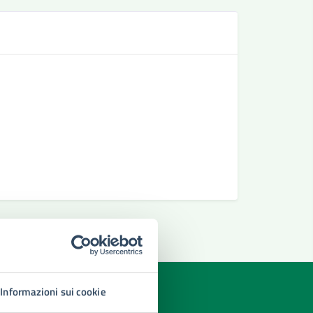
Se
Richiesta 
Richiedere
Richiesta 
Informazioni sui cookie