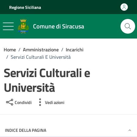
Vai ai contenuti
Vai al footer
Regione Siciliana
Comune di Siracusa
Home
/
Amministrazione
/
Incarichi
/
Servizi Culturali E Università
Servizi Culturali e
Università
Condividi
Vedi azioni
INDICE DELLA PAGINA