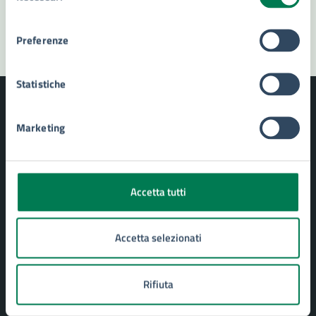
Segnala disservizio
consenso
Preferenze
Statistiche
Marketing
Comune di Siracusa
Accetta tutti
AMMINISTRAZIONE
Aree amministrative
Accetta selezionati
Uffici
Organi di governo
Politici
Rifiuta
Personale amministrativo
Enti e fondazioni