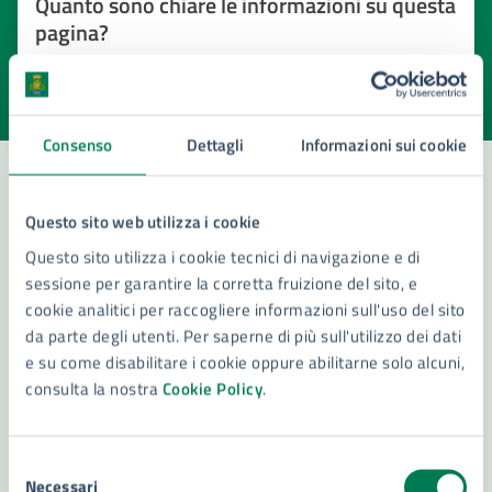
Quanto sono chiare le informazioni su questa
pagina?
Valuta la chiarezza delle informazioni (da 1 a 5 stelle)
Seleziona il numero di stelle per valutare la chiarezza delle i
Valuta 1 stelle su 5
Valuta 2 stelle su 5
Valuta 3 stelle su 5
Valuta 4 stelle su 5
Valuta 5 stelle su 5
Consenso
Dettagli
Informazioni sui cookie
Questo sito web utilizza i cookie
Contatta il comune
Questo sito utilizza i cookie tecnici di navigazione e di
Leggi le domande frequenti
sessione per garantire la corretta fruizione del sito, e
cookie analitici per raccogliere informazioni sull'uso del sito
Richiedi assistenza
da parte degli utenti. Per saperne di più sull'utilizzo dei dati
e su come disabilitare i cookie oppure abilitarne solo alcuni,
Numero verde 800299507
consulta la nostra
Cookie Policy
.
Prenota appuntamento
Selezione
Problemi in città
Necessari
del