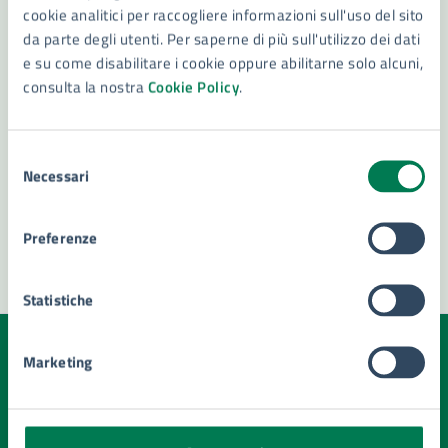
Gruppo Consiliare Gruppo Misto
cookie analitici per raccogliere informazioni sull'uso del sito
Gruppo Consiliare Autonomisti Siracusa
da parte degli utenti. Per saperne di più sull'utilizzo dei dati
e su come disabilitare i cookie oppure abilitarne solo alcuni,
Gruppo Consiliare Lista Civica Insieme
consulta la nostra
Cookie Policy
.
Vedi altri 6
Selezione
Necessari
del
consenso
Preferenze
Statistiche
Marketing
Quanto sono chiare le informazioni su questa
pagina?
Valuta la chiarezza delle informazioni (da 1 a 5 stelle)
Seleziona il numero di stelle per valutare la chiarezza delle i