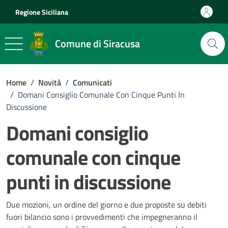
Vai ai contenuti
Vai al footer
Regione Siciliana
Comune di Siracusa
Home
/
Novità
/
Comunicati
/
Domani Consiglio Comunale Con Cinque Punti In
Discussione
Domani consiglio
comunale con cinque
punti in discussione
Dettagli della notizia
Due mozioni, un ordine del giorno e due proposte su debiti
fuori bilancio sono i provvedimenti che impegneranno il