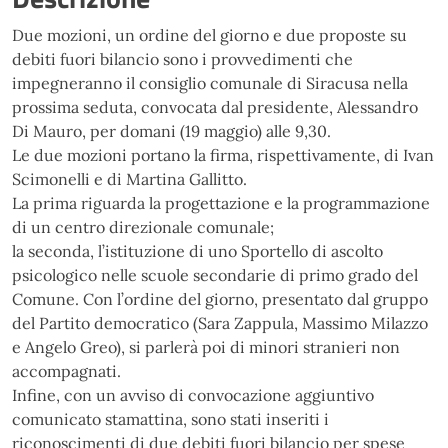
Due mozioni, un ordine del giorno e due proposte su
debiti fuori bilancio sono
i provvedimenti che
impegneranno il consiglio comunale di Siracusa nella
prossima seduta, convocata dal
presidente, Alessandro
Di Mauro, per domani (19 maggio) alle 9,30.
Le due mozioni portano la firma, rispettivamente, di Ivan
Scimonelli e di Martina Gallitto.
La prima
riguarda
la
p
rogettazione
e
la
programmazione
di
un
centro
direzionale
c
omunale;
la
seconda,
l’istituzione di uno Sportello di ascolto
psicologico nelle scuole secondarie di primo grado del
Comune.
Con l’ordine del giorno, presentato dal gruppo
del Partito democratico (Sara Zappula, Massimo
Milazzo
e Angelo Greo), si parlerà poi di minori stranieri non
accompagnati
.
Infine,
con
un
avviso
di
convocazione
aggiuntivo
comunicato
stamattina,
sono
stati
inseriti
i
riconoscimenti di due debiti fuori bilancio per spese