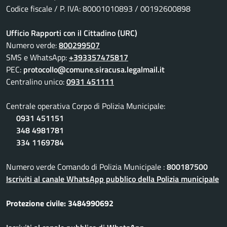
Codice fiscale / P. IVA: 80001010893 / 00192600898
Ufficio Rapporti con il Cittadino (URC)
Numero verde:
800299507
SMS e WhatsApp:
+393357475817
PEC:
protocollo@comune.siracusa.legalmail.it
Centralino unico:
0931 451111
Centrale operativa Corpo di Polizia Municipale:
0931 451151
348 4981781
334 1169784
Numero verde Comando di Polizia Municipale :
800187500
Iscriviti al canale WhatsApp pubblico della Polizia municipale
Protezione civile: 3484990692