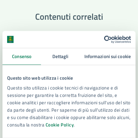
Contenuti correlati
Notizie
Consenso
Dettagli
Informazioni sui cookie
Compensi per consultazioni referendarie
Risultati Referendum 2025 - Dato provvisorio
Questo sito web utilizza i cookie
Referendum 2025 – 9 Giugno ore 15:00 –
Questo sito utilizza i cookie tecnici di navigazione e di
AFFLUENZA %24,7
sessione per garantire la corretta fruizione del sito, e
Referendum 2025 – 8 Giugno ore 23:00 –
cookie analitici per raccogliere informazioni sull'uso del sito
AFFLUENZA %17,41
da parte degli utenti. Per saperne di più sull'utilizzo dei dati
e su come disabilitare i cookie oppure abilitarne solo alcuni,
Vedi altri 6
consulta la nostra
Cookie Policy
.