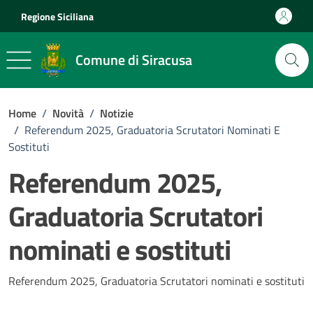
Vai ai contenuti
Vai al footer
Regione Siciliana
Comune di Siracusa
Home
/
Novità
/
Notizie
/
Referendum 2025, Graduatoria Scrutatori Nominati E
Sostituti
Referendum 2025,
Graduatoria Scrutatori
nominati e sostituti
Dettagli della notizia
Referendum 2025, Graduatoria Scrutatori nominati e sostituti