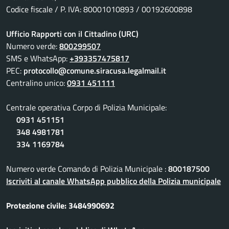
Codice fiscale / P. IVA: 80001010893 / 00192600898
Ufficio Rapporti con il Cittadino (URC)
Numero verde:
800299507
SMS e WhatsApp:
+393357475817
PEC:
protocollo@comune.siracusa.legalmail.it
Centralino unico:
0931 451111
Centrale operativa Corpo di Polizia Municipale:
0931 451151
348 4981781
334 1169784
Numero verde Comando di Polizia Municipale :
800187500
Iscriviti al canale WhatsApp pubblico della Polizia municipale
Protezione civile: 3484990692